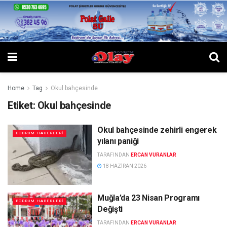
Home
Tag
Okul bahçesinde
Etiket:
Okul bahçesinde
Okul bahçesinde zehirli engerek
BODRUM HABERLERI
yılanı paniği
TARAFINDAN
ERCAN VURANLAR
18 HAZIRAN 2026
Muğla’da 23 Nisan Programı
BODRUM HABERLERI
Değişti
TARAFINDAN
ERCAN VURANLAR