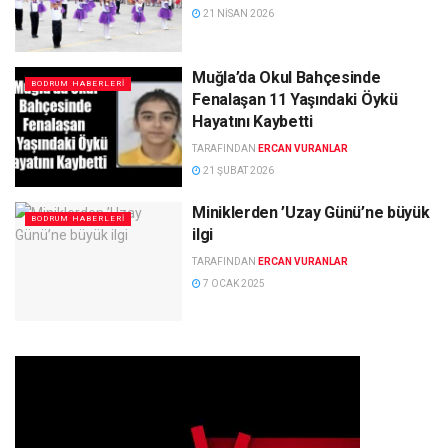
21 NISAN 2026
Muğla’da Okul Bahçesinde
BODRUM HABERLERI
Fenalaşan 11 Yaşındaki Öykü
Hayatını Kaybetti
TARAFINDAN
ERCAN VURANLAR
21 ŞUBAT 2026
Miniklerden ’Uzay Günü’ne büyük
BODRUM HABERLERI
ilgi
TARAFINDAN
ERCAN VURANLAR
7 OCAK 2025