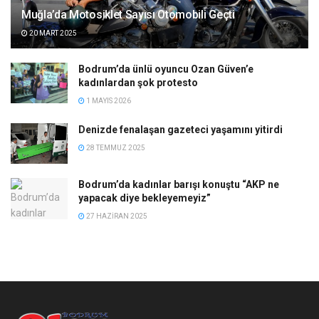
Muğla’da Motosiklet Sayısı Otomobili Geçti
20 MART 2025
Bodrum’da ünlü oyuncu Ozan Güven’e
kadınlardan şok protesto
1 MAYIS 2026
Denizde fenalaşan gazeteci yaşamını yitirdi
28 TEMMUZ 2025
Bodrum’da kadınlar barışı konuştu “AKP ne
yapacak diye bekleyemeyiz”
27 HAZIRAN 2025