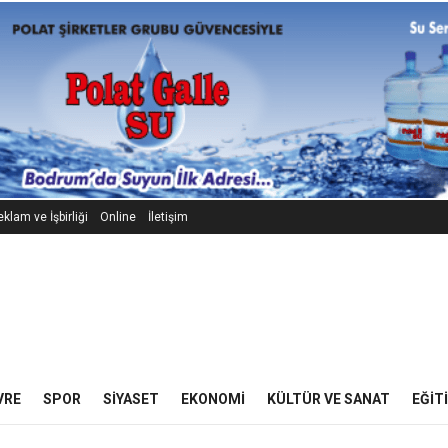
klam ve İşbirliği
Online
İletişim
VRE
SPOR
SIYASET
EKONOMI
KÜLTÜR VE SANAT
EĞIT