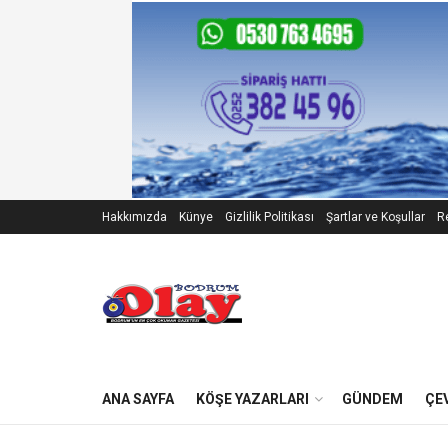
Hakkımızda
Künye
Gizlilik Politikası
Şartlar ve Koşullar
Re
ANA SAYFA
KÖŞE YAZARLARI
GÜNDEM
ÇE