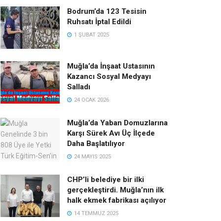
Bodrum’da 123 Tesisin
Ruhsatı İptal Edildi
1 ŞUBAT 2025
Muğla’da İnşaat Ustasının
Kazancı Sosyal Medyayı
Salladı
24 OCAK 2026
Muğla’da Yaban Domuzlarına
Karşı Sürek Avı Üç İlçede
Daha Başlatılıyor
24 MAYIS 2025
CHP’li belediye bir ilki
gerçekleştirdi. Muğla’nın ilk
halk ekmek fabrikası açılıyor
14 TEMMUZ 2025