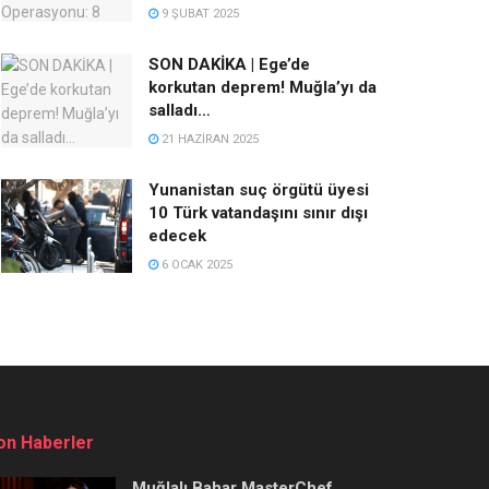
9 ŞUBAT 2025
SON DAKİKA | Ege’de
korkutan deprem! Muğla’yı da
salladı…
21 HAZIRAN 2025
Yunanistan suç örgütü üyesi
10 Türk vatandaşını sınır dışı
edecek
6 OCAK 2025
on Haberler
Muğlalı Bahar MasterChef