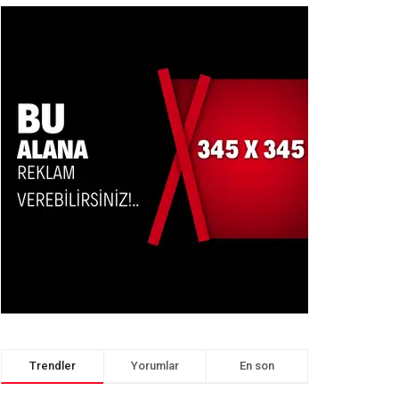
Trendler
Yorumlar
En son