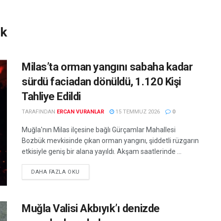
ık
Milas’ta orman yangını sabaha kadar
sürdü faciadan dönüldü, 1.120 Kişi
Tahliye Edildi
TARAFINDAN
ERCAN VURANLAR
15 TEMMUZ 2026
0
Muğla'nın Milas ilçesine bağlı Gürçamlar Mahallesi
Bozbük mevkisinde çıkan orman yangını, şiddetli rüzgarın
etkisiyle geniş bir alana yayıldı. Akşam saatlerinde ...
DETAILS
DAHA FAZLA OKU
Muğla Valisi Akbıyık’ı denizde