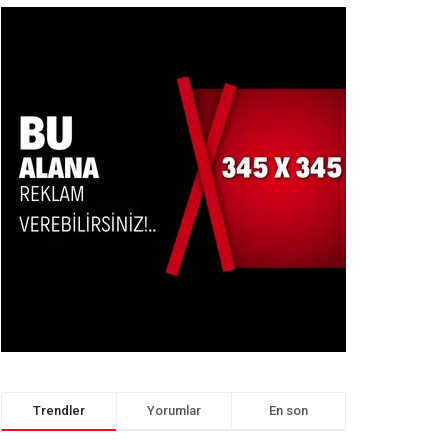
Trendler
Yorumlar
En son