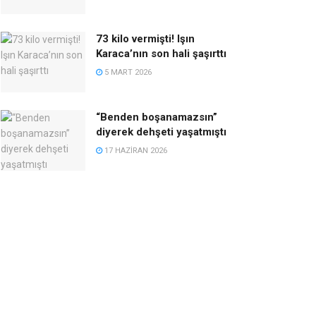
73 kilo vermişti! Işın
Karaca’nın son hali şaşırttı
5 MART 2026
“Benden boşanamazsın”
diyerek dehşeti yaşatmıştı
17 HAZIRAN 2026