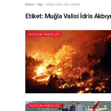
Home
Tag
Muğla Valisi İdris Akbıyık
Etiket:
Muğla Valisi İdris Akbıy
BODRUM HABERLERI
BODRUM HABERLERI