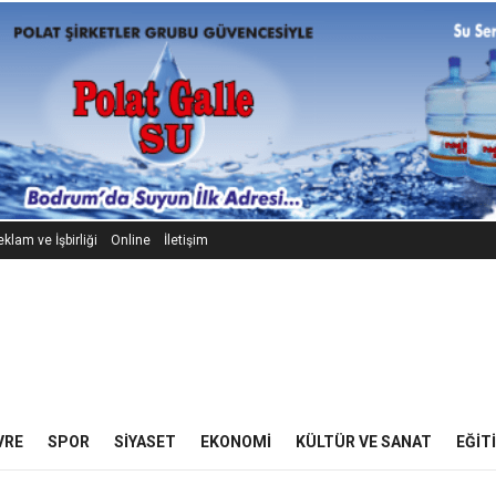
klam ve İşbirliği
Online
İletişim
VRE
SPOR
SIYASET
EKONOMI
KÜLTÜR VE SANAT
EĞIT