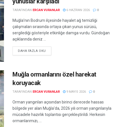
yunuslar karşıladı
TARAFINDAN
ERCAN VURANLAR
6 HAZIRAN 2026
0
Muğla’nın Bodrum ilçesinde hayalet ağ temizliği
çalışmaları sırasında ortaya çıkan yunus sürüsü,
sergilediği gösteriyle etkinliğe damga vurdu. Gündoğan
açıklarında deniz ...
DETAILS
DAHA FAZLA OKU
Muğla ormanlarını özel harekat
koruyacak
TARAFINDAN
ERCAN VURANLAR
9 MAYIS 2026
0
Orman yangınları açısından birinci derecede hassas
bölgede yer alan Muğla’da, 2026 yılı orman yangınlarıyla
mücadele hazırlık toplantısı gerçekleştirildi. Herkesin
ormanlarımızı, ...