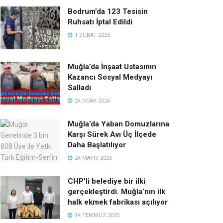
Bodrum’da 123 Tesisin
Ruhsatı İptal Edildi
1 ŞUBAT 2025
Muğla’da İnşaat Ustasının
Kazancı Sosyal Medyayı
Salladı
24 OCAK 2026
Muğla’da Yaban Domuzlarına
Karşı Sürek Avı Üç İlçede
Daha Başlatılıyor
24 MAYIS 2025
CHP’li belediye bir ilki
gerçekleştirdi. Muğla’nın ilk
halk ekmek fabrikası açılıyor
14 TEMMUZ 2025