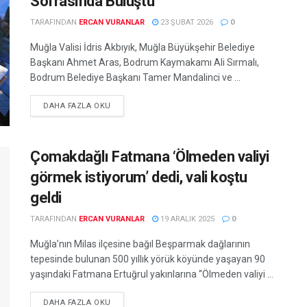
Sofrasında Buluştu
TARAFINDAN
ERCAN VURANLAR
23 ŞUBAT 2026
0
Muğla Valisi İdris Akbıyık, Muğla Büyükşehir Belediye
Başkanı Ahmet Aras, Bodrum Kaymakamı Ali Sırmalı,
Bodrum Belediye Başkanı Tamer Mandalinci ve ...
DETAILS
DAHA FAZLA OKU
Çomakdağlı Fatmana ‘Ölmeden valiyi
görmek istiyorum’ dedi, vali koştu
geldi
TARAFINDAN
ERCAN VURANLAR
19 ARALIK 2025
0
Muğla’nın Milas ilçesine bağıl Beşparmak dağlarının
tepesinde bulunan 500 yıllık yörük köyünde yaşayan 90
yaşındaki Fatmana Ertuğrul yakınlarına “Ölmeden valiyi ...
DETAILS
DAHA FAZLA OKU