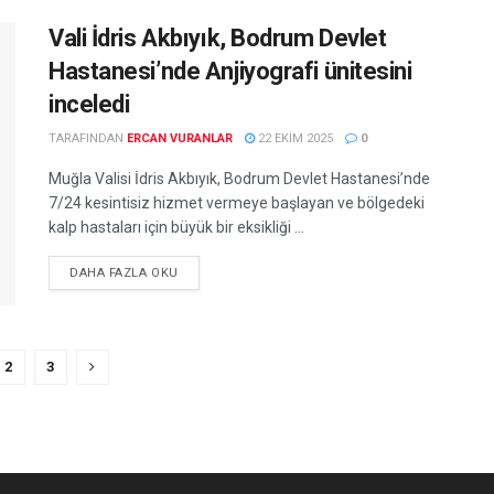
Vali İdris Akbıyık, Bodrum Devlet
Hastanesi’nde Anjiyografi ünitesini
inceledi
TARAFINDAN
ERCAN VURANLAR
22 EKIM 2025
0
Muğla Valisi İdris Akbıyık, Bodrum Devlet Hastanesi’nde
7/24 kesintisiz hizmet vermeye başlayan ve bölgedeki
kalp hastaları için büyük bir eksikliği ...
DETAILS
DAHA FAZLA OKU
2
3