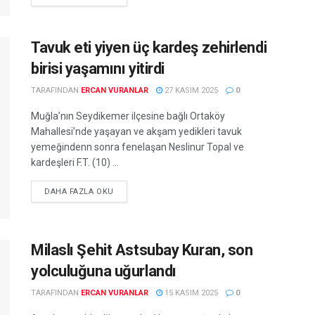
Tavuk eti yiyen üç kardeş zehirlendi
birisi yaşamını yitirdi
TARAFINDAN
ERCAN VURANLAR
27 KASIM 2025
0
Muğla’nın Seydikemer ilçesine bağlı Ortaköy
Mahallesi’nde yaşayan ve akşam yedikleri tavuk
yemeğindenn sonra fenelaşan Neslinur Topal ve
kardeşleri F.T. (10) ...
DETAILS
DAHA FAZLA OKU
Milaslı Şehit Astsubay Kuran, son
yolculuğuna uğurlandı
TARAFINDAN
ERCAN VURANLAR
15 KASIM 2025
0