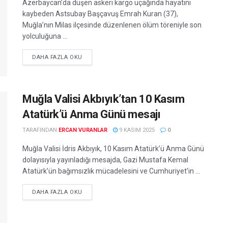
Azerbaycan’da düşen askeri kargo uçağında hayatını
kaybeden Astsubay Başçavuş Emrah Kuran (37),
Muğla’nın Milas ilçesinde düzenlenen ölüm töreniyle son
yolculuğuna ...
DETAILS
DAHA FAZLA OKU
Muğla Valisi Akbıyık’tan 10 Kasım
Atatürk’ü Anma Günü mesajı
TARAFINDAN
ERCAN VURANLAR
9 KASIM 2025
0
Muğla Valisi İdris Akbıyık, 10 Kasım Atatürk’ü Anma Günü
dolayısıyla yayınladığı mesajda, Gazi Mustafa Kemal
Atatürk’ün bağımsızlık mücadelesini ve Cumhuriyet’in ...
DETAILS
DAHA FAZLA OKU