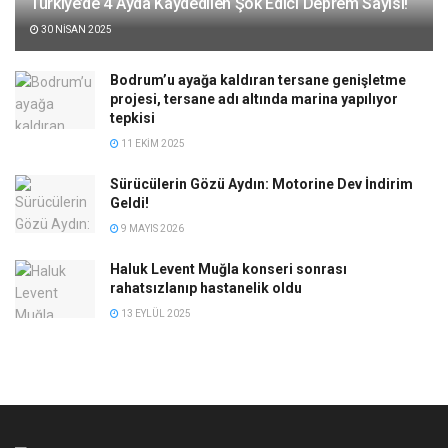
Türkiye’de 4 Ayda Kaydedilen Şok Edici Deprem Sayısı!
30 NISAN 2025
Bodrum’u ayağa kaldıran tersane genişletme
projesi, tersane adı altında marina yapılıyor
tepkisi
11 EKIM 2025
Sürücülerin Gözü Aydın: Motorine Dev İndirim
Geldi!
9 MAYIS 2026
Haluk Levent Muğla konseri sonrası
rahatsızlanıp hastanelik oldu
13 EYLÜL 2025