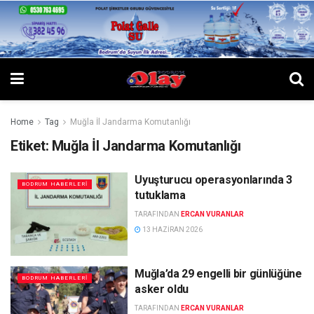
Home
Tag
Muğla İl Jandarma Komutanlığı
Etiket:
Muğla İl Jandarma Komutanlığı
Uyuşturucu operasyonlarında 3
BODRUM HABERLERI
tutuklama
TARAFINDAN
ERCAN VURANLAR
13 HAZIRAN 2026
Muğla’da 29 engelli bir günlüğüne
BODRUM HABERLERI
asker oldu
TARAFINDAN
ERCAN VURANLAR