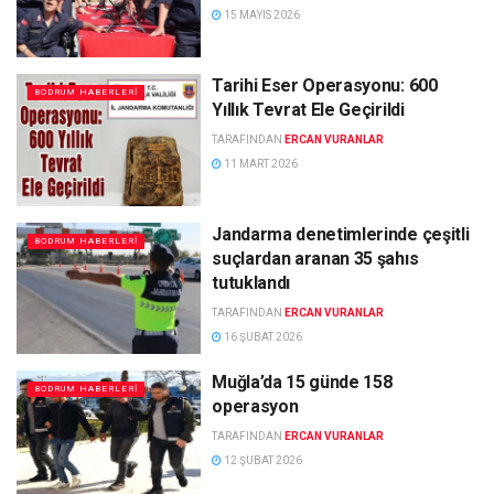
15 MAYIS 2026
Tarihi Eser Operasyonu: 600
BODRUM HABERLERI
Yıllık Tevrat Ele Geçirildi
TARAFINDAN
ERCAN VURANLAR
11 MART 2026
Jandarma denetimlerinde çeşitli
BODRUM HABERLERI
suçlardan aranan 35 şahıs
tutuklandı
TARAFINDAN
ERCAN VURANLAR
16 ŞUBAT 2026
Muğla’da 15 günde 158
BODRUM HABERLERI
operasyon
TARAFINDAN
ERCAN VURANLAR
12 ŞUBAT 2026