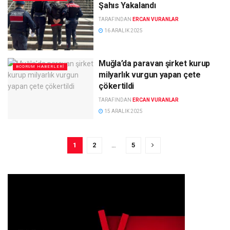
Şahıs Yakalandı
TARAFINDAN
ERCAN VURANLAR
16 ARALIK 2025
Muğla’da paravan şirket kurup
BODRUM HABERLERI
milyarlık vurgun yapan çete
çökertildi
TARAFINDAN
ERCAN VURANLAR
15 ARALIK 2025
1
2
…
5