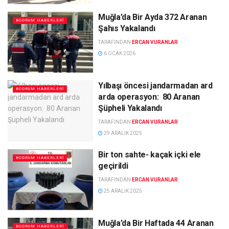
Muğla’da Bir Ayda 372 Aranan
BODRUM HABERLERI
Şahıs Yakalandı
TARAFINDAN
ERCAN VURANLAR
6 OCAK 2026
Yılbaşı öncesi jandarmadan ard
BODRUM HABERLERI
arda operasyon: 80 Aranan
Şüpheli Yakalandı
TARAFINDAN
ERCAN VURANLAR
29 ARALIK 2025
Bir ton sahte- kaçak içki ele
BODRUM HABERLERI
geçirildi
TARAFINDAN
ERCAN VURANLAR
25 ARALIK 2025
Muğla’da Bir Haftada 44 Aranan
BODRUM HABERLERI