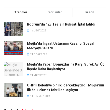
Trendler
Yorumlar
En son
Bodrum’da 123 Tesisin Ruhsatı İptal Edildi
1 ŞUBAT 2025
Muğla’da İnşaat Ustasının Kazancı Sosyal
Medyayı Salladı
24 OCAK 2026
Muğla’da Yaban Domuzlarına Karşı Sürek Avı Üç
İlçede Daha Başlatılıyor
24 MAYIS 2025
CHP’li belediye bir ilki gerçekleştirdi. Muğla’nın
ilk halk ekmek fabrikası açılıyor
14 TEMMUZ 2025