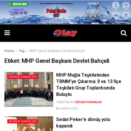
Home
Tag
MHP Genel Başkanı Devlet Bahçeli
Etiket:
MHP Genel Başkanı Devlet Bahçeli
MHP Muğla Teşkilatından
BODRUM HABERLERI
TBMM’ye Çıkarma: İl ve 13 İlçe
Teşkilatı Grup Toplantısında
Buluştu
TARAFINDAN
ERCAN VURANLAR
6 MAYIS 2026
Sedat Peker’e dönüş yolu
BODRUM HABERLERI
kapandı