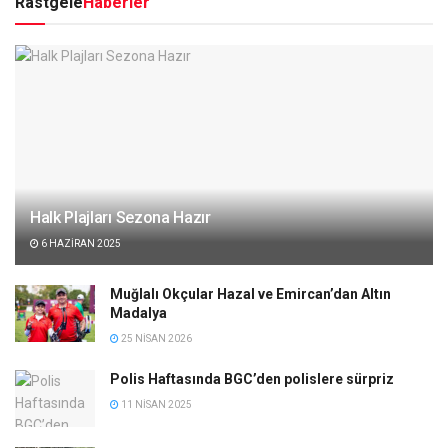
Rastgele
Haberler
Halk Plajları Sezona Hazır
6 HAZIRAN 2025
Muğlalı Okçular Hazal ve Emircan’dan Altın
Madalya
25 NISAN 2026
Polis Haftasında BGC’den polislere sürpriz
11 NISAN 2025