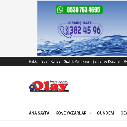
Hakkımızda
Künye
Gizlilik Politikası
Şartlar ve Koşullar
Re
ANA SAYFA
KÖŞE YAZARLARI
GÜNDEM
ÇE