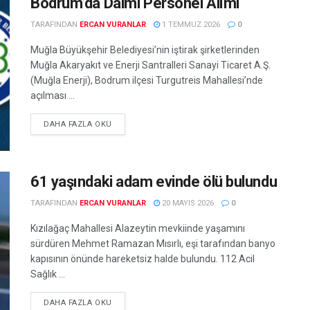
Bodrum’da Daimi Personel Alımı
TARAFINDAN
ERCAN VURANLAR
1 TEMMUZ 2026
0
Muğla Büyükşehir Belediyesi’nin iştirak şirketlerinden
Muğla Akaryakıt ve Enerji Santralleri Sanayi Ticaret A.Ş.
(Muğla Enerji), Bodrum ilçesi Turgutreis Mahallesi’nde
açılması ...
DETAILS
DAHA FAZLA OKU
61 yaşındaki adam evinde ölü bulundu
TARAFINDAN
ERCAN VURANLAR
20 MAYIS 2026
0
Kızılağaç Mahallesi Alazeytin mevkiinde yaşamını
sürdüren Mehmet Ramazan Mısırlı, eşi tarafından banyo
kapısının önünde hareketsiz halde bulundu. 112 Acil
Sağlık ...
DETAILS
DAHA FAZLA OKU