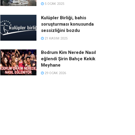
5 OCAK 2025
Kulüpler Birliği, bahis
soruşturması konusunda
sessizliğini bozdu
21 KASIM 2025
Bodrum Kim Nerede Nasıl
eğlendi Şirin Bahçe Kekik
Meyhane
29 OCAK 2026