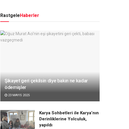
Rastgele
Haberler
Şikayet geri çekilsin diye bakın ne kadar
ödemişler
23 MAYIS 2025
Karya Sohbetleri ile Karya’nın
Derinliklerine Yolculuk,
yapıldı