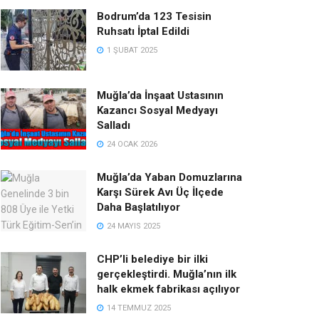
Bodrum’da 123 Tesisin
Ruhsatı İptal Edildi
1 ŞUBAT 2025
Muğla’da İnşaat Ustasının
Kazancı Sosyal Medyayı
Salladı
24 OCAK 2026
Muğla’da Yaban Domuzlarına
Karşı Sürek Avı Üç İlçede
Daha Başlatılıyor
24 MAYIS 2025
CHP’li belediye bir ilki
gerçekleştirdi. Muğla’nın ilk
halk ekmek fabrikası açılıyor
14 TEMMUZ 2025