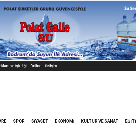
klam ve İşbirliği
Online
İletişim
VRE
SPOR
SIYASET
EKONOMI
KÜLTÜR VE SANAT
EĞIT