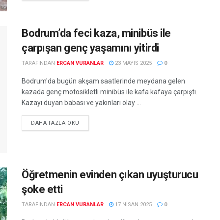
Bodrum’da feci kaza, minibüs ile
çarpışan genç yaşamını yitirdi
TARAFINDAN
ERCAN VURANLAR
23 MAYIS 2025
0
Bodrum'da bugün akşam saatlerinde meydana gelen
kazada genç motosikletli minibüs ile kafa kafaya çarpıştı.
Kazayı duyan babası ve yakınları olay ...
DETAILS
DAHA FAZLA OKU
Öğretmenin evinden çıkan uyuşturucu
şoke etti
TARAFINDAN
ERCAN VURANLAR
17 NISAN 2025
0