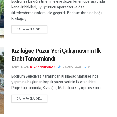
Bodrum’a bir öğretmenin evine düzenlenen operasyonda
kenevir bitkileri, uyuşturucu aparatları ve özel
iklimlendirme sistemi ele geçirildi. Bodrum ilçesine bağlı
Kızılağaç ...
DETAILS
DAHA FAZLA OKU
Kızılağaç Pazar Yeri Çalışmasının İlk
Etabı Tamamlandı
TARAFINDAN
ERCAN VURANLAR
19 ŞUBAT 2025
0
Bodrum Belediyesi tarafından Kızılağaç Mahallesinde
yapımına başlanan kapalı pazar yerinin ilk etabı bitti.
Proje kapsamında, Kızılağaç Mahallesi köy içi mevkiinde ...
DETAILS
DAHA FAZLA OKU