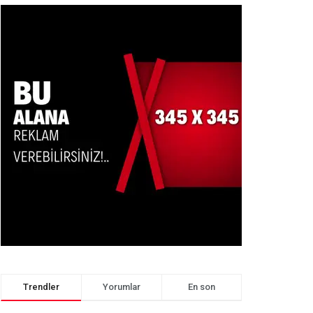
Trendler
Yorumlar
En son