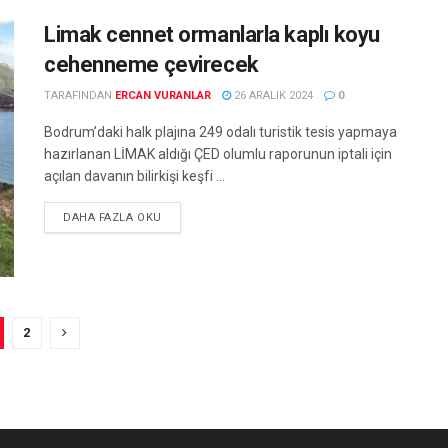
Limak cennet ormanlarla kaplı koyu
cehenneme çevirecek
TARAFINDAN
ERCAN VURANLAR
26 ARALIK 2024
0
Bodrum’daki halk plajına 249 odalı turistik tesis yapmaya
hazırlanan LİMAK aldığı ÇED olumlu raporunun iptali için
açılan davanın bilirkişi keşfi ...
DETAILS
DAHA FAZLA OKU
2