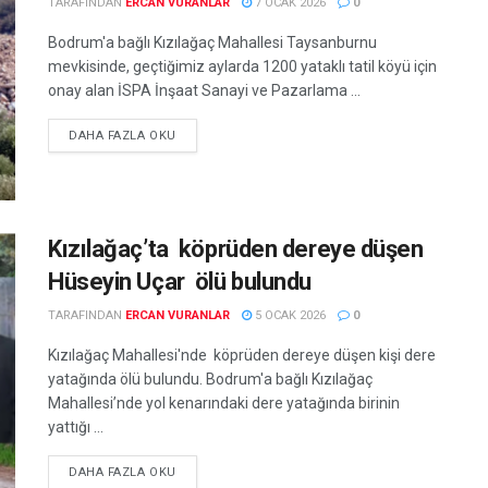
TARAFINDAN
ERCAN VURANLAR
7 OCAK 2026
0
Bodrum'a bağlı Kızılağaç Mahallesi Taysanburnu
mevkisinde, geçtiğimiz aylarda 1200 yataklı tatil köyü için
onay alan İSPA İnşaat Sanayi ve Pazarlama ...
DETAILS
DAHA FAZLA OKU
Kızılağaç’ta köprüden dereye düşen
Hüseyin Uçar ölü bulundu
TARAFINDAN
ERCAN VURANLAR
5 OCAK 2026
0
Kızılağaç Mahallesi'nde köprüden dereye düşen kişi dere
yatağında ölü bulundu. Bodrum'a bağlı Kızılağaç
Mahallesi’nde yol kenarındaki dere yatağında birinin
yattığı ...
DETAILS
DAHA FAZLA OKU