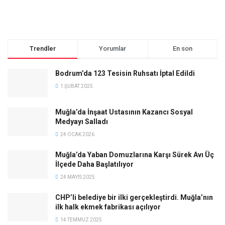
Trendler
Yorumlar
En son
Bodrum’da 123 Tesisin Ruhsatı İptal Edildi
1 ŞUBAT 2025
Muğla’da İnşaat Ustasının Kazancı Sosyal
Medyayı Salladı
24 OCAK 2026
Muğla’da Yaban Domuzlarına Karşı Sürek Avı Üç
İlçede Daha Başlatılıyor
24 MAYIS 2025
CHP’li belediye bir ilki gerçekleştirdi. Muğla’nın
ilk halk ekmek fabrikası açılıyor
14 TEMMUZ 2025