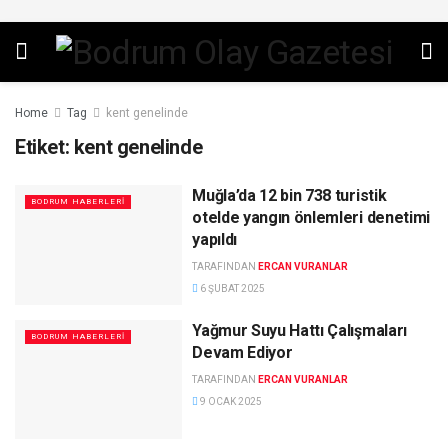
Home
Tag
kent genelinde
Etiket:
kent genelinde
Muğla’da 12 bin 738 turistik
BODRUM HABERLERI
otelde yangın önlemleri denetimi
yapıldı
TARAFINDAN
ERCAN VURANLAR
6 ŞUBAT 2025
Yağmur Suyu Hattı Çalışmaları
BODRUM HABERLERI
Devam Ediyor
TARAFINDAN
ERCAN VURANLAR
9 OCAK 2025