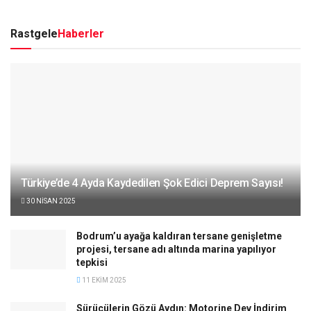
Rastgele
Haberler
Türkiye’de 4 Ayda Kaydedilen Şok Edici Deprem Sayısı!
30 NISAN 2025
Bodrum’u ayağa kaldıran tersane genişletme
projesi, tersane adı altında marina yapılıyor
tepkisi
11 EKIM 2025
Sürücülerin Gözü Aydın: Motorine Dev İndirim