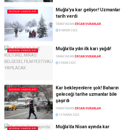
Muğla’ya kar geliyor! Uzmanlar
BODRUM HABERLERI
tarih verdi
TARAFINDAN
ERCAN VURANLAR
8 KASIM 2025
Muğla’da yılın ilk karı yağdı!
BODRUM HABERLERI
TARAFINDAN
ERCAN VURANLAR
9 EKIM 2025
Kar bekleyenlere şok! Baharın
BODRUM HABERLERI
geleceği tarihe uzmanlar bile
şaşırdı
TARAFINDAN
ERCAN VURANLAR
13 NISAN 2025
Muğla’da Nisan ayında kar
BODRUM HABERLERI