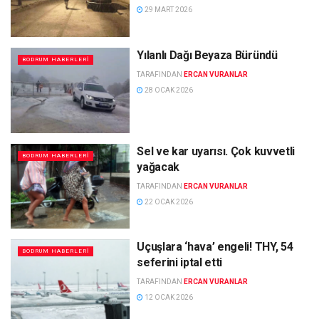
29 MART 2026
Yılanlı Dağı Beyaza Büründü
BODRUM HABERLERI
TARAFINDAN
ERCAN VURANLAR
28 OCAK 2026
Sel ve kar uyarısı. Çok kuvvetli
BODRUM HABERLERI
yağacak
TARAFINDAN
ERCAN VURANLAR
22 OCAK 2026
Uçuşlara ‘hava’ engeli! THY, 54
BODRUM HABERLERI
seferini iptal etti
TARAFINDAN
ERCAN VURANLAR
12 OCAK 2026