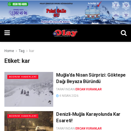
Home
Tag
kar
Etiket:
kar
Muğla’da Nisan Sürprizi: Göktepe
BODRUM HABERLERI
Dağı Beyaza Büründü
TARAFINDAN
ERCAN VURANLAR
4 NISAN 2026
Denizli-Muğla Karayolunda Kar
BODRUM HABERLERI
Esareti!
TARAFINDAN
ERCAN VURANLAR