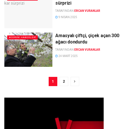
sürprizi
TARAFINDAN
ERCAN VURANLAR
9 NISAN 2025
Amasyalı çiftçi, çiçek açan 300
BODRUM HABERLERI
ağacı dondurdu
TARAFINDAN
ERCAN VURANLAR
24 MART 2025
1
2