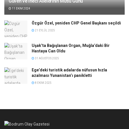
Güven ve İneci Ailelerinin Mutlu Günü
11 EKIM 2024
Özgür Özel, yeniden CHP Genel Başkanı seçildi
21 EYLÜL 2025
Uşak’ta Bağışlanan Organ, Muğla’daki Bir
Hastaya Can Oldu
31 AĞUSTOS 2025
Ege’deki turistik adalarda nüfusun hızla
azalması Yunanistan’ı panikletti
8 EKIM 2025