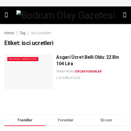
Home
Tag
isci ucretleri
Etiket:
isci ucretleri
Asgari Ücret Belli Oldu: 22 Bin
BODRUM HABERLERI
104 Lira
TARAFINDAN
ERCAN VURANLAR
25 ARALIK 2024
Trendler
Yorumlar
En son