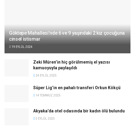
Göktepe Mahallesi’nde 6 ve 9 yaşındaki 2 kız çocuğuna
cinsel istismar
19 EYLÜL 2024
Zeki Müren’in hiç görülmemiş el yazısı
kamuoyuyla paylaşıldı
24 EYLÜL 2025
Süper Lig’in en pahalı transferi Orkun Kökçü
14 TEMMUZ 2025
Akyaka’da otel odasında bir kadın ölü bulundu
5 EYLÜL 2025