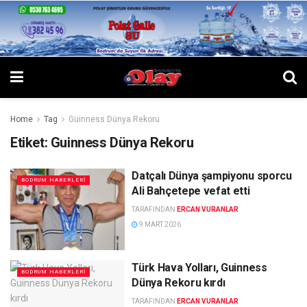
Home
Tag
Guinness Dünya Rekoru
Etiket:
Guinness Dünya Rekoru
Datçalı Dünya şampiyonu sporcu
BODRUM HABERLERI
Ali Bahçetepe vefat etti
TARAFINDAN
ERCAN VURANLAR
9 MART 2026
Türk Hava Yolları, Guinness
BODRUM HABERLERI
Dünya Rekoru kırdı
TARAFINDAN
ERCAN VURANLAR