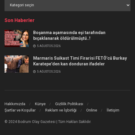
Haber
Kategorileri
Son Haberler
Boşanma aşamasında eşi tarafından
bıçaklanarak öldürülmüştü..!
5 AĞUSTOS 2026
Marmaris Suikast Timi Firarisi FETÖ’cü Burkay
Karatepe’den kan donduran ifadeler
5 AĞUSTOS 2026
Hakkımızda
Künye
Gizlilik Politikası
Şartlar ve Koşullar
Reklam ve İşbirliği
Online
İletişim
© 2024 Bodrum Olay Gazetesi | Tüm Hakları Saklıdır.