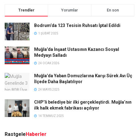
Trendler
Yorumlar
En son
Bodrum’da 123 Tesisin Ruhsatı İptal Edildi
1 ŞUBAT 2025
Muğla’da İnşaat Ustasının Kazancı Sosyal
Medyayı Salladı
24 OCAK 2026
Muğla’da Yaban Domuzlarına Karşı Sürek Avı Üç
İlçede Daha Başlatılıyor
24 MAYIS 2025
CHP’li belediye bir ilki gerçekleştirdi. Muğla’nın
ilk halk ekmek fabrikası açılıyor
14 TEMMUZ 2025
Rastgele
Haberler