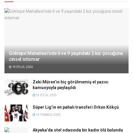
Göktepe Mahallesi’nde 6 ve 9 yaşındaki 2 kız çocuğuna
cinsel istismar
19 EYLÜL 2024
Zeki Müren’in hiç görülmemiş el yazısı
kamuoyuyla paylaşıldı
24 EYLÜL 2025
Süper Lig’in en pahalı transferi Orkun Kökçü
14 TEMMUZ 2025
Akyaka’da otel odasında bir kadın ölü bulundu