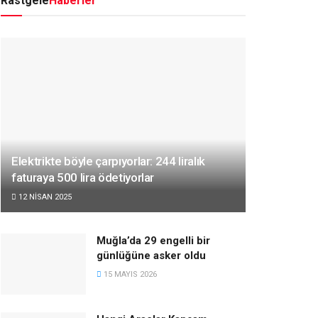
Rastgele
Haberler
Elektrikte böyle çarpıyorlar: 244 liralık
faturaya 500 lira ödetiyorlar
12 NISAN 2025
Muğla’da 29 engelli bir
günlüğüne asker oldu
15 MAYIS 2026