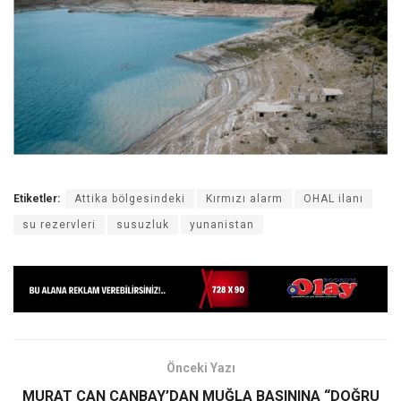
Etiketler:
Attika bölgesindeki
Kırmızı alarm
OHAL ilanı
su rezervleri
susuzluk
yunanistan
Önceki Yazı
MURAT CAN CANBAY’DAN MUĞLA BASININA “DOĞRU