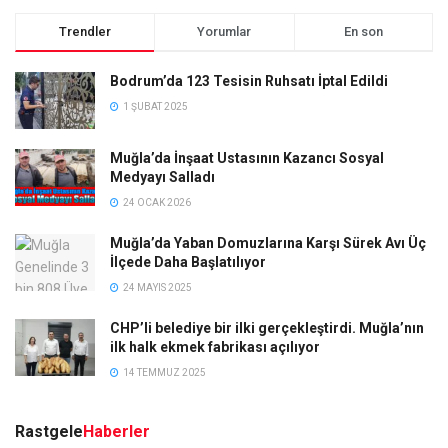
Trendler
Yorumlar
En son
Bodrum’da 123 Tesisin Ruhsatı İptal Edildi
1 ŞUBAT 2025
Muğla’da İnşaat Ustasının Kazancı Sosyal
Medyayı Salladı
24 OCAK 2026
Muğla’da Yaban Domuzlarına Karşı Sürek Avı Üç
İlçede Daha Başlatılıyor
24 MAYIS 2025
CHP’li belediye bir ilki gerçekleştirdi. Muğla’nın
ilk halk ekmek fabrikası açılıyor
14 TEMMUZ 2025
Rastgele
Haberler