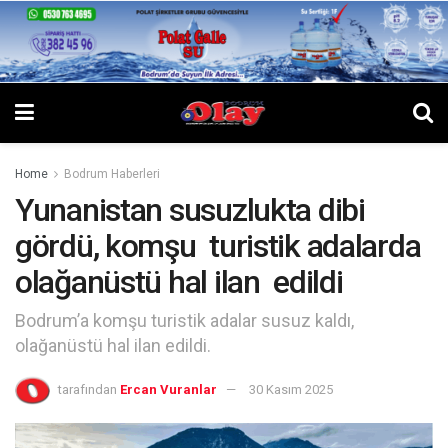
Home
Bodrum Haberleri
Yunanistan susuzlukta dibi
gördü, komşu turistik adalarda
olağanüstü hal ilan edildi
Bodrum’a komşu turistik adalar susuz kaldı,
olağanüstü hal ilan edildi.
tarafından
Ercan Vuranlar
30 Kasım 2025