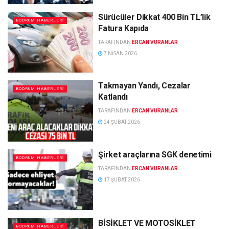
Sürücüler Dikkat 400 Bin TL’lik
BODRUM HABERLERI
Fatura Kapıda
TARAFINDAN
ERCAN VURANLAR
7 NISAN 2026
Takmayan Yandı, Cezalar
BODRUM HABERLERI
Katlandı
TARAFINDAN
ERCAN VURANLAR
24 ŞUBAT 2026
Şirket araçlarına SGK denetimi
BODRUM HABERLERI
TARAFINDAN
ERCAN VURANLAR
17 ŞUBAT 2026
BİSİKLET VE MOTOSİKLET
BODRUM HABERLERI