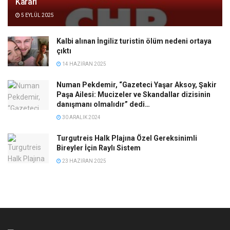
Kararı
5 EYLÜL 2025
Kalbi alınan İngiliz turistin ölüm nedeni ortaya
çıktı
14 HAZIRAN 2025
Numan Pekdemir, “Gazeteci Yaşar Aksoy, Şakir
Paşa Ailesi: Mucizeler ve Skandallar dizisinin
danışmanı olmalıdır” dedi…
30 ARALIK 2024
Turgutreis Halk Plajına Özel Gereksinimli
Bireyler İçin Raylı Sistem
23 HAZIRAN 2025