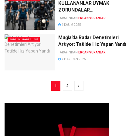
KULLANANLAR UYMAK
ZORUNDALAR…
TARAFINDAN
ERCAN VURANLAR
4 KASIM 2025
Muğla’da Radar Denetimleri
BODRUM HABERLERI
Artıyor: Tatilde Hız Yapan Yandı
TARAFINDAN
ERCAN VURANLAR
7 HAZIRAN 2025
1
2