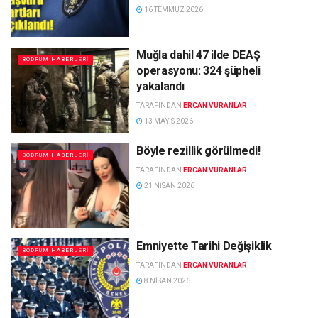
16 TEMMUZ 2026
Muğla dahil 47 ilde DEAŞ
BODRUM HABERLERI
operasyonu: 324 şüpheli
yakalandı
TARAFINDAN
ERCAN VURANLAR
13 MAYIS 2026
Böyle rezillik görülmedi!
BODRUM HABERLERI
TARAFINDAN
ERCAN VURANLAR
21 NISAN 2026
Emniyette Tarihi Değişiklik
BODRUM HABERLERI
TARAFINDAN
ERCAN VURANLAR
8 NISAN 2026