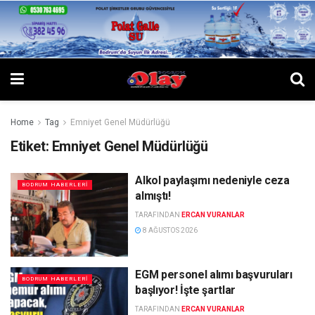
Home
Tag
Emniyet Genel Müdürlüğü
Etiket:
Emniyet Genel Müdürlüğü
Alkol paylaşımı nedeniyle ceza
BODRUM HABERLERI
almıştı!
TARAFINDAN
ERCAN VURANLAR
8 AĞUSTOS 2026
EGM personel alımı başvuruları
BODRUM HABERLERI
başlıyor! İşte şartlar
TARAFINDAN
ERCAN VURANLAR