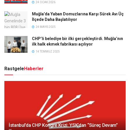
24 OCAK 2026
Muğla’da Yaban Domuzlarına Karşı Sürek Avı Üç
İlçede Daha Başlatılıyor
24 MAYIS 2025
CHP’li belediye bir ilki gerçekleştirdi. Muğla’nın
ilk halk ekmek fabrikası açılıyor
14 TEMMUZ 2025
Rastgele
Haberler
İstanbul’da CHP Kongre Krizi: YSK’dan “Süreç Devam”