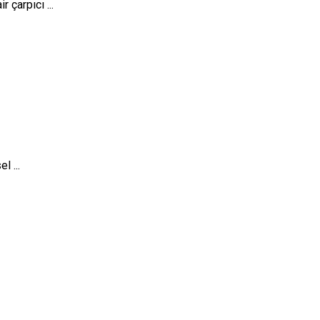
 çarpıcı ...
l ...