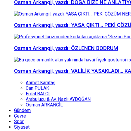
Osman Arkangil, yazdı: DOĞA BİZE NE ANLATI
Osman Arkangil, yazdı: YASA ÇIKTI… PEKİ ÇÖ
Osman Arkangil, yazdı: ÖZLENEN BODRUM
Osman Arkangil, yazdı: VALİLİK YASAKLADI… 
Ahmet Karataş
Can PULAK
Erdal BALCI
Arabulucu & Av. Nazlı AYDOĞAN
Osman ARKANGİL
Gündem
Çevre
Spor
Siyaset