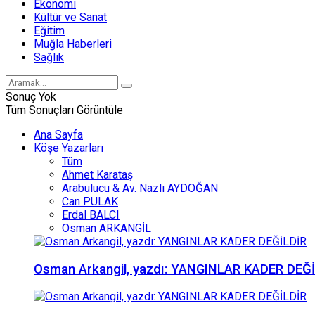
Ekonomi
Kültür ve Sanat
Eğitim
Muğla Haberleri
Sağlık
Sonuç Yok
Tüm Sonuçları Görüntüle
Ana Sayfa
Köşe Yazarları
Tüm
Ahmet Karataş
Arabulucu & Av. Nazlı AYDOĞAN
Can PULAK
Erdal BALCI
Osman ARKANGİL
Osman Arkangil, yazdı: YANGINLAR KADER DEĞ