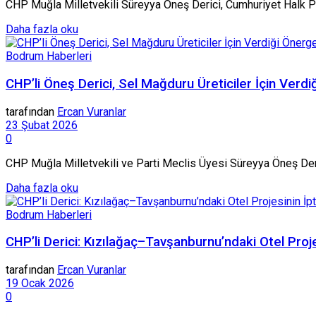
CHP Muğla Milletvekili Süreyya Öneş Derici, Cumhuriyet Halk Parti
Details
Daha fazla oku
Bodrum Haberleri
CHP’li Öneş Derici, Sel Mağduru Üreticiler İçin Verdi
tarafından
Ercan Vuranlar
23 Şubat 2026
0
CHP Muğla Milletvekili ve Parti Meclis Üyesi Süreyya Öneş Derici
Details
Daha fazla oku
Bodrum Haberleri
CHP’li Derici: Kızılağaç–Tavşanburnu’ndaki Otel Proj
tarafından
Ercan Vuranlar
19 Ocak 2026
0