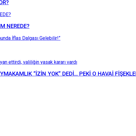
YOR?
ZÜM NEREDE?
KAYMAKAMLIK “İZİN YOK” DEDİ… PEKİ O HAVAİ FİŞEKL