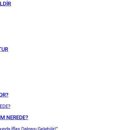
İLDİR
TUR
YOR?
ZÜM NEREDE?