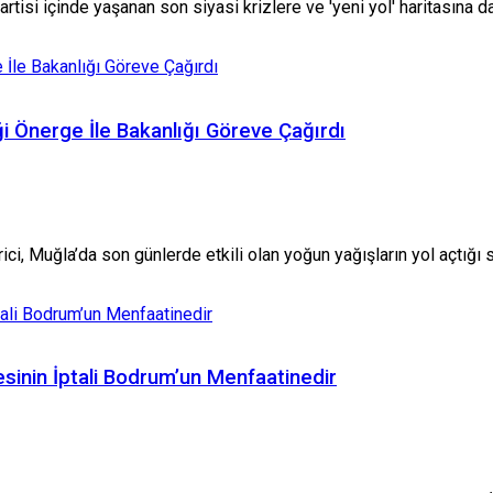
si içinde yaşanan son siyasi krizlere ve 'yeni yol' haritasına dair
ği Önerge İle Bakanlığı Göreve Çağırdı
, Muğla’da son günlerde etkili olan yoğun yağışların yol açtığı se
esinin İptali Bodrum’un Menfaatinedir