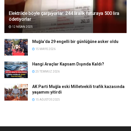
Elektrikte böyle çarpıyorlar: 244 liralık faturaya 500 lira
ödetiyorlar
12 NISAN 2025
Muğla’da 29 engelli bir günlüğüne asker oldu
15 MAYIS 2026
Hangi Araçlar Kapsam Dışında Kaldı?
25 TEMMUZ 2026
AK Parti Muğla eski Milletvekili trafik kazasında
yaşamını yitirdi
15 AĞUSTOS 2025