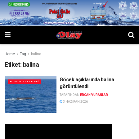
Home
Tag
balina
Etiket:
balina
Göcek açıklarında balina
BODRUM HABERLERI
görüntülendi
TARAFINDAN
ERCAN VURANLAR
3 HAZIRAN 2026