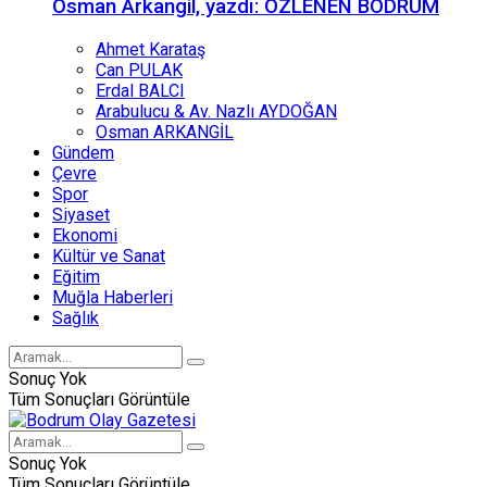
Osman Arkangil, yazdı: ÖZLENEN BODRUM
Ahmet Karataş
Can PULAK
Erdal BALCI
Arabulucu & Av. Nazlı AYDOĞAN
Osman ARKANGİL
Gündem
Çevre
Spor
Siyaset
Ekonomi
Kültür ve Sanat
Eğitim
Muğla Haberleri
Sağlık
Sonuç Yok
Tüm Sonuçları Görüntüle
Sonuç Yok
Tüm Sonuçları Görüntüle