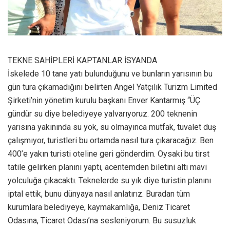
TEKNE SAHİPLERİ KAPTANLAR İSYANDA
İskelede 10 tane yatı bulunduğunu ve bunların yarısının bu
gün tura çıkamadığını belirten Angel Yatçılık Turizm Limited
Şirketi’nin yönetim kurulu başkanı Enver Kantarmış “ÜÇ
gündür su diye belediyeye yalvarıyoruz. 200 teknenin
yarısına yakınında su yok, su olmayınca mutfak, tuvalet duş
çalışmıyor, turistleri bu ortamda nasıl tura çıkaracağız. Ben
400’e yakın turisti oteline geri gönderdim. Oysaki bu tirst
tatile gelirken planını yaptı, acentemden biletini altı mavi
yolculuğa çıkacaktı. Teknelerde su yık diye turistin planını
iptal ettik, bunu dünyaya nasıl anlatırız. Buradan tüm
kurumlara belediyeye, kaymakamlığa, Deniz Ticaret
Odasına, Ticaret Odası’na sesleniyorum. Bu susuzluk