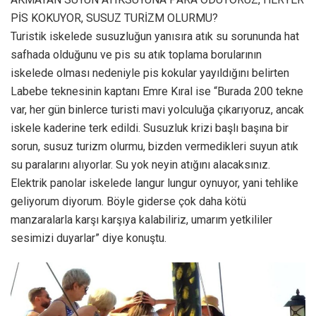
PİS KOKUYOR, SUSUZ TURİZM OLURMU?
Turistik iskelede susuzluğun yanısıra atık su sorununda hat
safhada olduğunu ve pis su atık toplama borularının
iskelede olması nedeniyle pis kokular yayıldığını belirten
Labebe teknesinin kaptanı Emre Kıral ise “Burada 200 tekne
var, her gün binlerce turisti mavi yolculuğa çıkarıyoruz, ancak
iskele kaderine terk edildi. Susuzluk krizi başlı başına bir
sorun, susuz turizm olurmu, bizden vermedikleri suyun atık
su paralarını alıyorlar. Su yok neyin atığını alacaksınız.
Elektrik panolar iskelede langur lungur oynuyor, yani tehlike
geliyorum diyorum. Böyle giderse çok daha kötü
manzaralarla karşı karşıya kalabiliriz, umarım yetkililer
sesimizi duyarlar” diye konuştu.