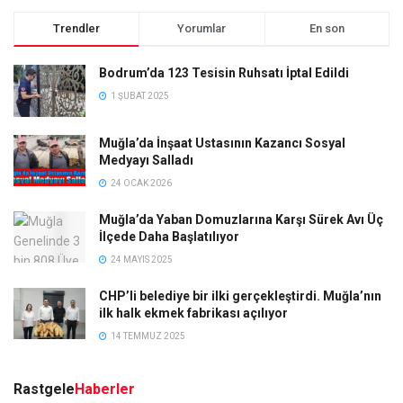
Trendler
Yorumlar
En son
Bodrum’da 123 Tesisin Ruhsatı İptal Edildi
1 ŞUBAT 2025
Muğla’da İnşaat Ustasının Kazancı Sosyal
Medyayı Salladı
24 OCAK 2026
Muğla’da Yaban Domuzlarına Karşı Sürek Avı Üç
İlçede Daha Başlatılıyor
24 MAYIS 2025
CHP’li belediye bir ilki gerçekleştirdi. Muğla’nın
ilk halk ekmek fabrikası açılıyor
14 TEMMUZ 2025
Rastgele
Haberler