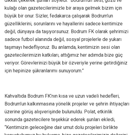
dikkat çekerek şunları söyledi: “Bodrum’un sesi, gözü ve
kulağı olan gazetecilerimizle bir araya gelmek bizim için
büyük bir onur. Sizler, fedakarca çalışarak Bodrum’un
güzelliklerini, sorunlarını ve hayallerini sadece kentimize
değil, dünyaya da taşıyorsunuz. Bodrum FK olarak şehrimizi
sadece futbol alanında değil, sosyal projelerle de yukarı
taşımayı hedefliyoruz. Bu anlamda, kentimizin sesi olan
gazetecilerimizin katkıları, attığımız her adımda bize güç
veriyor. Görevlerinizi büyük bir özveriyle yerine getirdiğiniz
için hepinize şükranlarımı sunuyorum.”
Kahvaltıda Bodrum FK’nın kısa ve uzun vadeli hedefleri,
Bodrum’un kalkınmasına yönelik projeler ve şehrin ihtiyaçları
üzerine görüş alışverişinde bulunuldu. Polat, etkinlik
sonunda gazetecilere teşekkür ederek şunları ekledi,
“Kentimizin geleceğine dair umut dolu projeleri birlikte