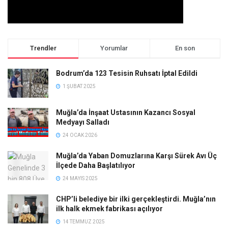
Trendler
Yorumlar
En son
Bodrum’da 123 Tesisin Ruhsatı İptal Edildi
1 ŞUBAT 2025
Muğla’da İnşaat Ustasının Kazancı Sosyal
Medyayı Salladı
24 OCAK 2026
Muğla’da Yaban Domuzlarına Karşı Sürek Avı Üç
İlçede Daha Başlatılıyor
24 MAYIS 2025
CHP’li belediye bir ilki gerçekleştirdi. Muğla’nın
ilk halk ekmek fabrikası açılıyor
14 TEMMUZ 2025