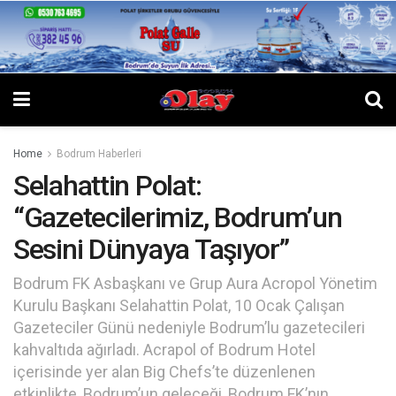
Home
Bodrum Haberleri
Selahattin Polat:
“Gazetecilerimiz, Bodrum’un
Sesini Dünyaya Taşıyor”
Bodrum FK Asbaşkanı ve Grup Aura Acropol Yönetim
Kurulu Başkanı Selahattin Polat, 10 Ocak Çalışan
Gazeteciler Günü nedeniyle Bodrum’lu gazetecileri
kahvaltıda ağırladı. Acrapol of Bodrum Hotel
içerisinde yer alan Big Chefs’te düzenlenen
etkinlikte, Bodrum’un geleceği, Bodrum FK’nın