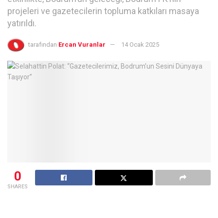
projeleri ve gazetecilerin topluma katkıları masaya
yatırıldı.
tarafından
Ercan Vuranlar
14 Ocak 2025
0
SHARES