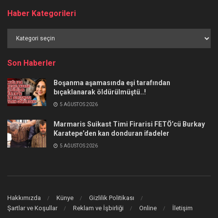
Haber Kategorileri
Haber
Kategorileri
Son Haberler
Boşanma aşamasında eşi tarafından
bıçaklanarak öldürülmüştü..!
5 AĞUSTOS 2026
Marmaris Suikast Timi Firarisi FETÖ’cü Burkay
Karatepe’den kan donduran ifadeler
5 AĞUSTOS 2026
Hakkımızda
Künye
Gizlilik Politikası
Şartlar ve Koşullar
Reklam ve İşbirliği
Online
İletişim