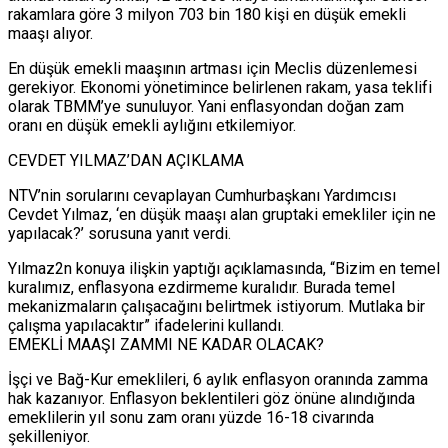
rakamlara göre 3 milyon 703 bin 180 kişi en düşük emekli
maaşı alıyor.
En düşük emekli maaşının artması için Meclis düzenlemesi
gerekiyor. Ekonomi yönetimince belirlenen rakam, yasa teklifi
olarak TBMM’ye sunuluyor. Yani enflasyondan doğan zam
oranı en düşük emekli aylığını etkilemiyor.
CEVDET YILMAZ’DAN AÇIKLAMA
NTV’nin sorularını cevaplayan Cumhurbaşkanı Yardımcısı
Cevdet Yılmaz, ‘en düşük maaşı alan gruptaki emekliler için ne
yapılacak?’ sorusuna yanıt verdi.
Yılmaz2n konuya ilişkin yaptığı açıklamasında, “Bizim en temel
kuralımız, enflasyona ezdirmeme kuralıdır. Burada temel
mekanizmaların çalışacağını belirtmek istiyorum. Mutlaka bir
çalışma yapılacaktır” ifadelerini kullandı.
EMEKLİ MAAŞI ZAMMI NE KADAR OLACAK?
İşçi ve Bağ-Kur emeklileri, 6 aylık enflasyon oranında zamma
hak kazanıyor. Enflasyon beklentileri göz önüne alındığında
emeklilerin yıl sonu zam oranı yüzde 16-18 civarında
şekilleniyor.