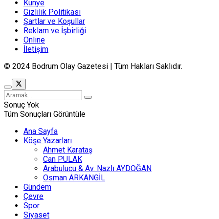
Künye
Gizlilik Politikası
Şartlar ve Koşullar
Reklam ve İşbirliği
Online
İletişim
© 2024 Bodrum Olay Gazetesi | Tüm Hakları Saklıdır.
Sonuç Yok
Tüm Sonuçları Görüntüle
Ana Sayfa
Köşe Yazarları
Ahmet Karataş
Can PULAK
Arabulucu & Av. Nazlı AYDOĞAN
Osman ARKANGİL
Gündem
Çevre
Spor
Siyaset