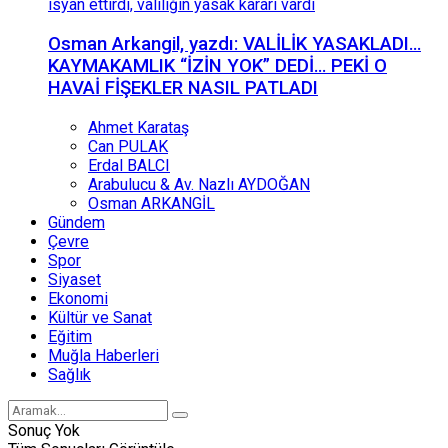
Osman Arkangil, yazdı: VALİLİK YASAKLADI…
KAYMAKAMLIK “İZİN YOK” DEDİ… PEKİ O
HAVAİ FİŞEKLER NASIL PATLADI
Ahmet Karataş
Can PULAK
Erdal BALCI
Arabulucu & Av. Nazlı AYDOĞAN
Osman ARKANGİL
Gündem
Çevre
Spor
Siyaset
Ekonomi
Kültür ve Sanat
Eğitim
Muğla Haberleri
Sağlık
Sonuç Yok