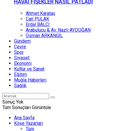
HAVAİ FİŞEKLER NASIL PATLADI
Ahmet Karataş
Can PULAK
Erdal BALCI
Arabulucu & Av. Nazlı AYDOĞAN
Osman ARKANGİL
Gündem
Çevre
Spor
Siyaset
Ekonomi
Kültür ve Sanat
Eğitim
Muğla Haberleri
Sağlık
Sonuç Yok
Tüm Sonuçları Görüntüle
Ana Sayfa
Köşe Yazarları
Tüm