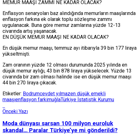
MEMUR MAAŞI ZAMMI NE KADAR OLACAK?
Enflasyon senaryoları baz alındığında memurların maaşlarında
enflasyon farkına ek olarak toplu sözleşme zammı
uygulanacak. Buna göre memur zamlarına yüzde 12-13
civarında artış yaşanacak.
EN DÜŞÜK MEMUR MAAŞI NE KADAR OLACAK?
En düşük memur maaşı, temmuz ayı itibarıyla 39 bin 177 liraya
yükseltmişti.
Zam oranının yüzde 12 olması durumunda 2025 yılında en
düşük memur aylığı, 43 bin 878 liraya yükselecek. Yüzde 13
civarında bir zam olması halinde ise en düşük memur maaşı
44 bin 270 liraya çıkacak.
Etiketler:
Bodrum
cevdet yılmaz
en düşük emekli
maaşı
enflasyon farki
muğla
Türkiye İstatistik Kurumu
Önceki Yazı
Moda dünyası sarsan 100 milyon euroluk
skandal… Paralar Türkiye’ye mi gönderildi?