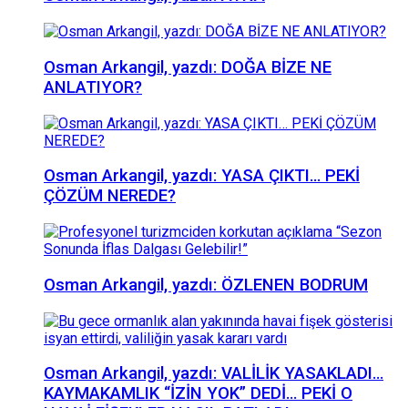
Osman Arkangil, yazdı: DOĞA BİZE NE
ANLATIYOR?
Osman Arkangil, yazdı: YASA ÇIKTI… PEKİ
ÇÖZÜM NEREDE?
Osman Arkangil, yazdı: ÖZLENEN BODRUM
Osman Arkangil, yazdı: VALİLİK YASAKLADI…
KAYMAKAMLIK “İZİN YOK” DEDİ… PEKİ O