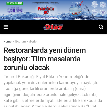
Home
Bodrum Haberleri
Restoranlarda yeni dönem
başlıyor: Tüm masalarda
zorunlu olacak
Ticaret Bakanlığı, Fiyat Etiketi Yönetmeliği'nde
yapılacak yeni düzenlemeleri kamuoyuyla paylaştı.
Taslağa göre; tartılı ürünlerde ambalaj (dara)
ağırlığının düşülmesi zorunlu hale geliyor. Lokanta,
kafe gibi işletmelerde fiyat listeleri artık karekodla da
sunulabilecek. Kitap ve dergi satışlarında da “fiyat