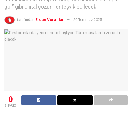
gör” gibi dijital çözümler teşvik edilecek.
tarafından
Ercan Vuranlar
20 Temmuz 2025
0
SHARES