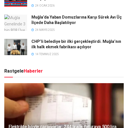
24 OCAK 2026
Muğla’da Yaban Domuzlarına Karşı Sürek Avı Üç
İlçede Daha Başlatılıyor
24 MAYIS 2025
CHP’li belediye bir ilki gerçekleştirdi. Muğla’nın
ilk halk ekmek fabrikası açılıyor
14 TEMMUZ 2025
Rastgele
Haberler
Elektrikte böyle çarpıyorlar: 244 liralık faturaya 500 lira