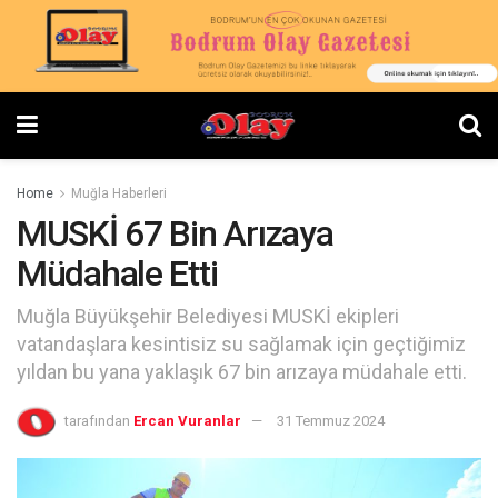
Home
Muğla Haberleri
MUSKİ 67 Bin Arızaya
Müdahale Etti
Muğla Büyükşehir Belediyesi MUSKİ ekipleri
vatandaşlara kesintisiz su sağlamak için geçtiğimiz
yıldan bu yana yaklaşık 67 bin arızaya müdahale etti.
tarafından
Ercan Vuranlar
31 Temmuz 2024