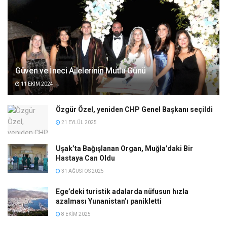
Güven ve İneci Ailelerinin Mutlu Günü
11 EKIM 2024
Özgür Özel, yeniden CHP Genel Başkanı seçildi
21 EYLÜL 2025
Uşak’ta Bağışlanan Organ, Muğla’daki Bir
Hastaya Can Oldu
31 AĞUSTOS 2025
Ege’deki turistik adalarda nüfusun hızla
azalması Yunanistan’ı panikletti
8 EKIM 2025