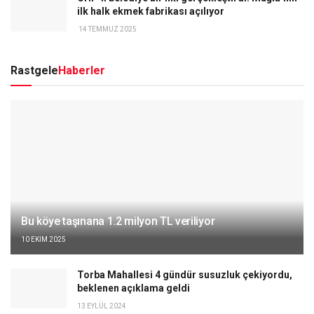
ilk halk ekmek fabrikası açılıyor
14 TEMMUZ 2025
Rastgele
Haberler
Bu köye taşınana 1.2 milyon TL veriliyor
10 EKIM 2025
Torba Mahallesi 4 gündür susuzluk çekiyordu,
beklenen açıklama geldi
13 EYLÜL 2024