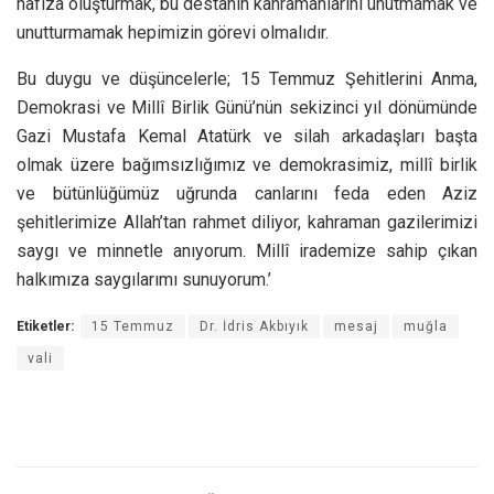
hafıza oluşturmak, bu destanın kahramanlarını unutmamak ve
unutturmamak hepimizin görevi olmalıdır.
Bu duygu ve düşüncelerle; 15 Temmuz Şehitlerini Anma,
Demokrasi ve Millî Birlik Günü’nün sekizinci yıl dönümünde
Gazi Mustafa Kemal Atatürk ve silah arkadaşları başta
olmak üzere bağımsızlığımız ve demokrasimiz, millî birlik
ve bütünlüğümüz uğrunda canlarını feda eden Aziz
şehitlerimize Allah’tan rahmet diliyor, kahraman gazilerimizi
saygı ve minnetle anıyorum. Millî irademize sahip çıkan
halkımıza saygılarımı sunuyorum.’
Etiketler:
15 Temmuz
Dr. İdris Akbıyık
mesaj
muğla
vali