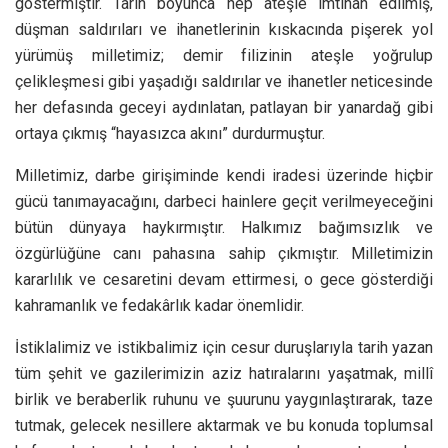
göstermiştir. Tarih boyunca hep ateşle imtihan edilmiş,
düşman saldırıları ve ihanetlerinin kıskacında pişerek yol
yürümüş milletimiz; demir filizinin ateşle yoğrulup
çelikleşmesi gibi yaşadığı saldırılar ve ihanetler neticesinde
her defasında geceyi aydınlatan, patlayan bir yanardağ gibi
ortaya çıkmış “hayasızca akını” durdurmuştur.
Milletimiz, darbe girişiminde kendi iradesi üzerinde hiçbir
gücü tanımayacağını, darbeci hainlere geçit verilmeyeceğini
bütün dünyaya haykırmıştır. Halkımız bağımsızlık ve
özgürlüğüne canı pahasına sahip çıkmıştır. Milletimizin
kararlılık ve cesaretini devam ettirmesi, o gece gösterdiği
kahramanlık ve fedakârlık kadar önemlidir.
İstiklalimiz ve istikbalimiz için cesur duruşlarıyla tarih yazan
tüm şehit ve gazilerimizin aziz hatıralarını yaşatmak, millî
birlik ve beraberlik ruhunu ve şuurunu yaygınlaştırarak, taze
tutmak, gelecek nesillere aktarmak ve bu konuda toplumsal