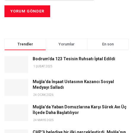
Trendler
Yorumlar
En son
Bodrum’da 123 Tesisin Ruhsatı İptal Edildi
1 ŞUBAT 2025
Muğla’da İnşaat Ustasının Kazancı Sosyal
Medyayı Salladı
24 OCAK 2026
Muğla’da Yaban Domuzlarına Karşı Sürek Avı Üç
İlçede Daha Başlatılıyor
24 MAYIS 2025
CHP’li belediye bir ilki gerçekleştirdi. Muğla’nın