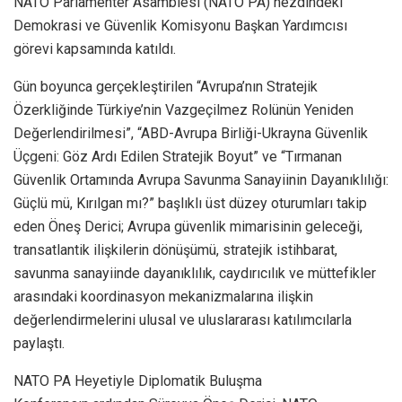
NATO Parlamenter Asamblesi (NATO PA) nezdindeki
Demokrasi ve Güvenlik Komisyonu Başkan Yardımcısı
görevi kapsamında katıldı.
Gün boyunca gerçekleştirilen “Avrupa’nın Stratejik
Özerkliğinde Türkiye’nin Vazgeçilmez Rolünün Yeniden
Değerlendirilmesi”, “ABD-Avrupa Birliği-Ukrayna Güvenlik
Üçgeni: Göz Ardı Edilen Stratejik Boyut” ve “Tırmanan
Güvenlik Ortamında Avrupa Savunma Sanayiinin Dayanıklılığı:
Güçlü mü, Kırılgan mı?” başlıklı üst düzey oturumları takip
eden Öneş Derici; Avrupa güvenlik mimarisinin geleceği,
transatlantik ilişkilerin dönüşümü, stratejik istihbarat,
savunma sanayiinde dayanıklılık, caydırıcılık ve müttefikler
arasındaki koordinasyon mekanizmalarına ilişkin
değerlendirmelerini ulusal ve uluslararası katılımcılarla
paylaştı.
NATO PA Heyetiyle Diplomatik Buluşma