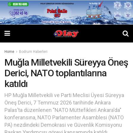
Home
Bodrum Haberleri
Muğla Milletvekili Süreyya Öneş
Derici, NATO toplantılarına
katıldı
HP Muğla Milletvekili ve Parti Meclisi Üyesi Süreyya
Öneş Derici, 7 Temmuz 2026 tarihinde Ankara
Palas’ta düzenlenen "NATO Müttefikleri Ankara'da"
konferansına, NATO Parlamenter Asamblesi (NATO
PA) nezdindeki Demokrasi ve Güvenlik Komisyonu
Başkan Yardımcısı görevi kapsamında katıldı.