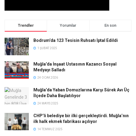
Trendler
Yorumlar
En son
Bodrum’da 123 Tesisin Ruhsatı İptal Edildi
1 ŞUBAT 2025
Muğla’da İnşaat Ustasının Kazancı Sosyal
Medyayı Salladı
24 OCAK 2026
Muğla’da Yaban Domuzlarına Karşı Sürek Avı Üç
İlçede Daha Başlatılıyor
24 MAYIS 2025
CHP’li belediye bir ilki gerçekleştirdi. Muğla’nın
ilk halk ekmek fabrikası açılıyor
14 TEMMUZ 2025