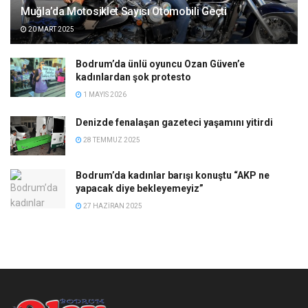
Muğla’da Motosiklet Sayısı Otomobili Geçti
20 MART 2025
Bodrum’da ünlü oyuncu Ozan Güven’e
kadınlardan şok protesto
1 MAYIS 2026
Denizde fenalaşan gazeteci yaşamını yitirdi
28 TEMMUZ 2025
Bodrum’da kadınlar barışı konuştu “AKP ne
yapacak diye bekleyemeyiz”
27 HAZIRAN 2025