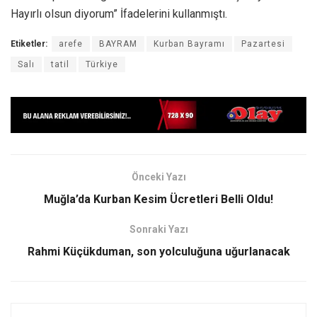
Hayırlı olsun diyorum” İfadelerini kullanmıştı.
Etiketler:
arefe
BAYRAM
Kurban Bayramı
Pazartesi
Salı
tatil
Türkiye
Önceki Yazı
Muğla’da Kurban Kesim Ücretleri Belli Oldu!
Sonraki Yazı
Rahmi Küçükduman, son yolculuğuna uğurlanacak