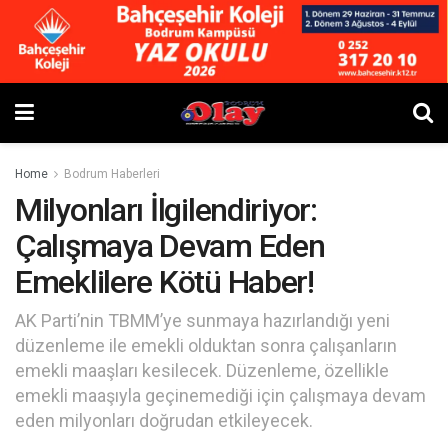
Home
Bodrum Haberleri
Milyonları İlgilendiriyor:
Çalışmaya Devam Eden
Emeklilere Kötü Haber!
AK Parti’nin TBMM’ye sunmaya hazırlandığı yeni
düzenleme ile emekli olduktan sonra çalışanların
emekli maaşları kesilecek. Düzenleme, özellikle
emekli maaşıyla geçinemediği için çalışmaya devam
eden milyonları doğrudan etkileyecek.