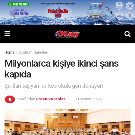
Home
Bodrum Haberleri
Milyonlarca kişiye ikinci şans
kapıda
Şartları taşıyan herkes okula geri dönüyor!
tarafından
Ercan Vuranlar
7 Haziran 2026