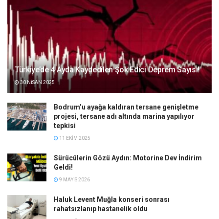
Türkiye’de 4 Ayda Kaydedilen Şok Edici Deprem Sayısı!
30 NISAN 2025
Bodrum’u ayağa kaldıran tersane genişletme
projesi, tersane adı altında marina yapılıyor
tepkisi
11 EKIM 2025
Sürücülerin Gözü Aydın: Motorine Dev İndirim
Geldi!
9 MAYIS 2026
Haluk Levent Muğla konseri sonrası
rahatsızlanıp hastanelik oldu