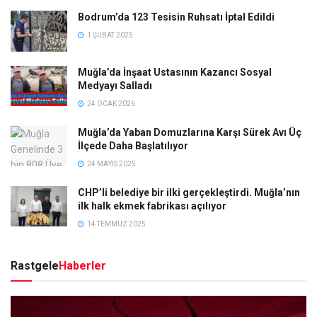
Bodrum’da 123 Tesisin Ruhsatı İptal Edildi
1 ŞUBAT 2025
Muğla’da İnşaat Ustasının Kazancı Sosyal
Medyayı Salladı
24 OCAK 2026
Muğla’da Yaban Domuzlarına Karşı Sürek Avı Üç
İlçede Daha Başlatılıyor
24 MAYIS 2025
CHP’li belediye bir ilki gerçekleştirdi. Muğla’nın
ilk halk ekmek fabrikası açılıyor
14 TEMMUZ 2025
Rastgele
Haberler