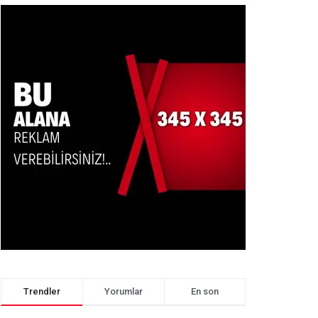
Trendler
Yorumlar
En son