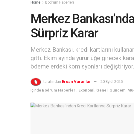
Home
Bodrum Haberleri
Merkez Bankası’ndan
Sürpriz Karar
Merkez Bankası, kredi kartlarını kullan
gitti. Ekim ayında yürürlüğe girecek kara
ödemelerdeki komisyonları değiştiriyor. 
tarafından
Ercan Vuranlar
20 Eylül 2025
içinde
Bodrum Haberleri
,
Ekonomi
,
Genel
,
Gündem
,
Muğ