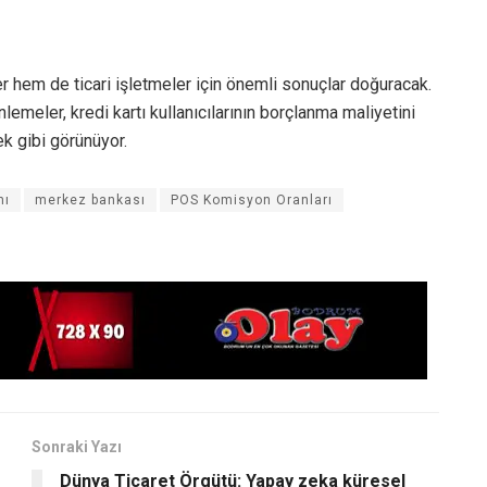
er hem de ticari işletmeler için önemli sonuçlar doğuracak.
emeler, kredi kartı kullanıcılarının borçlanma maliyetini
ek gibi görünüyor.
nı
merkez bankası
POS Komisyon Oranları
Sonraki Yazı
Dünya Ticaret Örgütü: Yapay zeka küresel