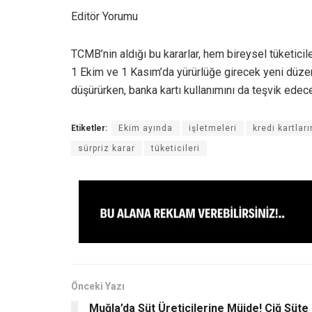
Editör Yorumu
TCMB’nin aldığı bu kararlar, hem bireysel tüketicil
1 Ekim ve 1 Kasım’da yürürlüğe girecek yeni düzenl
düşürürken, banka kartı kullanımını da teşvik edec
Etiketler:
Ekim ayında
işletmeleri
kredi kartları
sürpriz karar
tüketicileri
Önceki Yazı
Muğla’da Süt Üreticilerine Müjde! Çiğ Süte