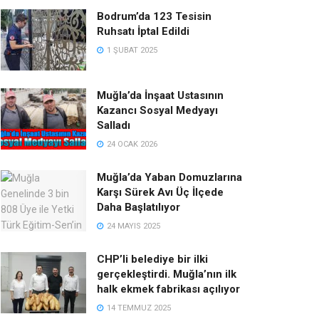
Bodrum’da 123 Tesisin
Ruhsatı İptal Edildi
1 ŞUBAT 2025
Muğla’da İnşaat Ustasının
Kazancı Sosyal Medyayı
Salladı
24 OCAK 2026
Muğla’da Yaban Domuzlarına
Karşı Sürek Avı Üç İlçede
Daha Başlatılıyor
24 MAYIS 2025
CHP’li belediye bir ilki
gerçekleştirdi. Muğla’nın ilk
halk ekmek fabrikası açılıyor
14 TEMMUZ 2025