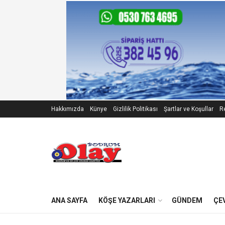
Hakkımızda
Künye
Gizlilik Politikası
Şartlar ve Koşullar
Re
ANA SAYFA
KÖŞE YAZARLARI
GÜNDEM
ÇE