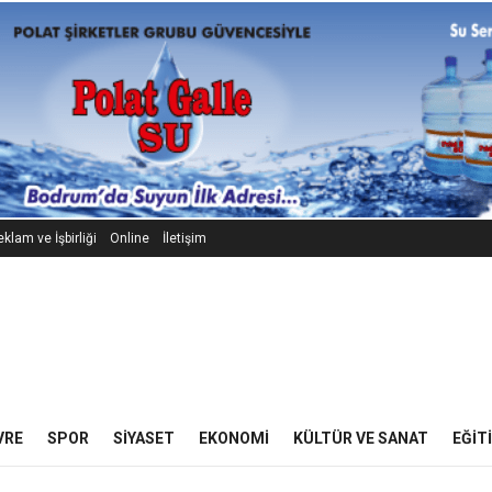
klam ve İşbirliği
Online
İletişim
VRE
SPOR
SIYASET
EKONOMI
KÜLTÜR VE SANAT
EĞIT