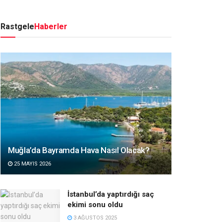
Rastgele
Haberler
Muğla’da Bayramda Hava Nasıl Olacak?
25 MAYIS 2026
İstanbul’da yaptırdığı saç
ekimi sonu oldu
3 AĞUSTOS 2025