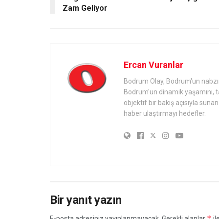
Zam Geliyor
Ercan Vuranlar
Bodrum Olay, Bodrum'un nabzını 
Bodrum'un dinamik yaşamını, tari
objektif bir bakış açısıyla sun
haber ulaştırmayı hedefler.
Bir yanıt yazın
*
E-posta adresiniz yayınlanmayacak.
Gerekli alanlar
il