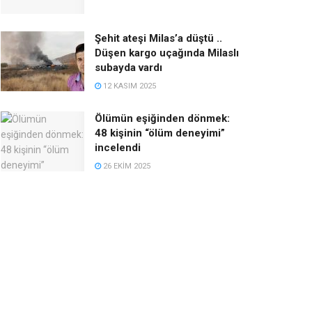
Şehit ateşi Milas’a düştü ..
Düşen kargo uçağında Milaslı
subayda vardı
12 KASIM 2025
Ölümün eşiğinden dönmek:
48 kişinin “ölüm deneyimi”
incelendi
26 EKIM 2025