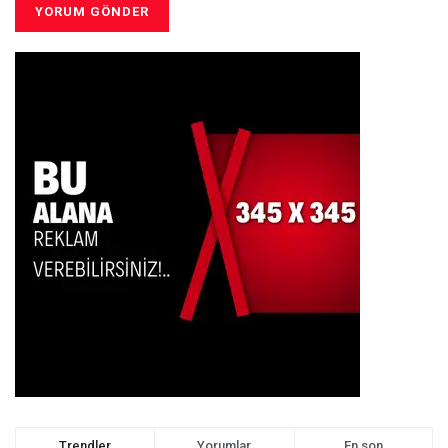
Trendler
Yorumlar
En son