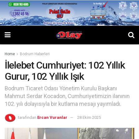
Home
Bodrum Haberleri
İlelebet Cumhuriyet: 102 Yıllık
Gurur, 102 Yıllık Işık
Bodrum Ticaret Odası Yönetim Kurulu Başkanı
Mahmut Serdar Kocadon, Cumhuriyetimizin ilanının
102. yılı dolayısıyla bir kutlama mesajı yayımladı.
tarafından
Ercan Vuranlar
28 Ekim 2025