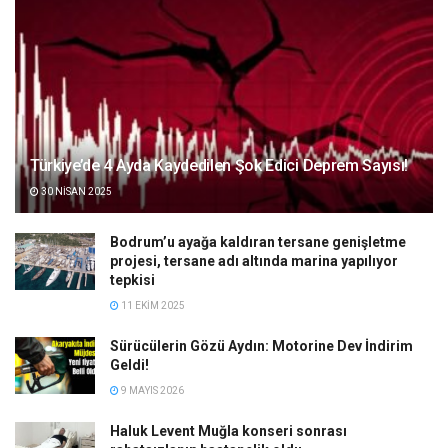
Türkiye’de 4 Ayda Kaydedilen Şok Edici Deprem Sayısı!
30 NISAN 2025
Bodrum’u ayağa kaldıran tersane genişletme
projesi, tersane adı altında marina yapılıyor
tepkisi
11 EKIM 2025
Sürücülerin Gözü Aydın: Motorine Dev İndirim
Geldi!
9 MAYIS 2026
Haluk Levent Muğla konseri sonrası