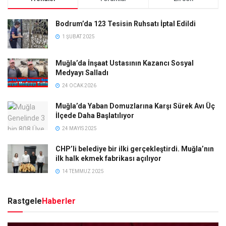
Bodrum’da 123 Tesisin Ruhsatı İptal Edildi
1 ŞUBAT 2025
Muğla’da İnşaat Ustasının Kazancı Sosyal
Medyayı Salladı
24 OCAK 2026
Muğla’da Yaban Domuzlarına Karşı Sürek Avı Üç
İlçede Daha Başlatılıyor
24 MAYIS 2025
CHP’li belediye bir ilki gerçekleştirdi. Muğla’nın
ilk halk ekmek fabrikası açılıyor
14 TEMMUZ 2025
Rastgele
Haberler