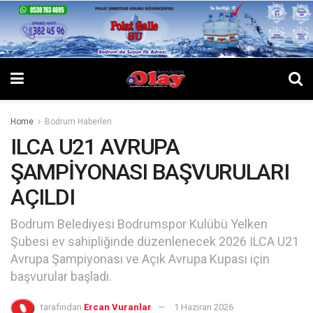
Home
Bodrum Haberleri
ILCA U21 AVRUPA
ŞAMPİYONASI BAŞVURULARI
AÇILDI
Bodrum Belediyesi Bodrumspor Kulübü Yelken
Şubesi ev sahipliğinde düzenlenecek 2026 ILCA U21
Avrupa Şampiyonası ve Açık Avrupa Kupası için
başvurular başladı.
tarafından
Ercan Vuranlar
1 Haziran 2026