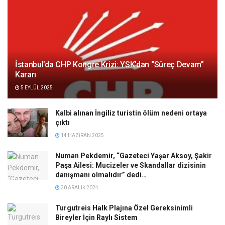
İstanbul’da CHP Kongre Krizi: YSK’dan “Süreç Devam”
Kararı
5 EYLÜL 2025
Kalbi alınan İngiliz turistin ölüm nedeni ortaya
çıktı
14 HAZIRAN 2025
Numan Pekdemir, “Gazeteci Yaşar Aksoy, Şakir
Paşa Ailesi: Mucizeler ve Skandallar dizisinin
danışmanı olmalıdır” dedi…
30 ARALIK 2024
Turgutreis Halk Plajına Özel Gereksinimli
Bireyler İçin Raylı Sistem