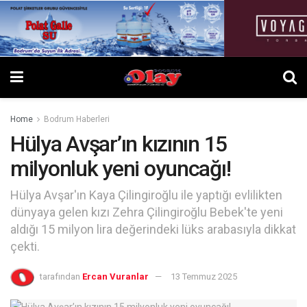
Home
Bodrum Haberleri
Hülya Avşar’ın kızının 15
milyonluk yeni oyuncağı!
Hülya Avşar'ın Kaya Çilingiroğlu ile yaptığı evlilikten
dünyaya gelen kızı Zehra Çilingiroğlu Bebek'te yeni
aldığı 15 milyon lira değerindeki lüks arabasıyla dikkat
çekti.
tarafından
Ercan Vuranlar
13 Temmuz 2025