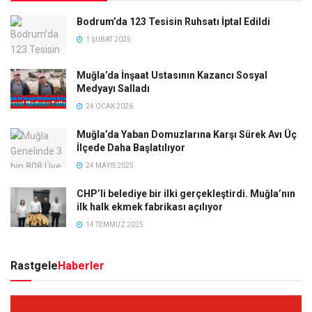
Bodrum’da 123 Tesisin Ruhsatı İptal Edildi
1 ŞUBAT 2025
Muğla’da İnşaat Ustasının Kazancı Sosyal
Medyayı Salladı
24 OCAK 2026
Muğla’da Yaban Domuzlarına Karşı Sürek Avı Üç
İlçede Daha Başlatılıyor
24 MAYIS 2025
CHP’li belediye bir ilki gerçekleştirdi. Muğla’nın
ilk halk ekmek fabrikası açılıyor
14 TEMMUZ 2025
Rastgele
Haberler