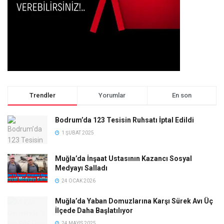
Trendler
Yorumlar
En son
Bodrum’da 123 Tesisin Ruhsatı İptal Edildi
1 ŞUBAT 2025
Muğla’da İnşaat Ustasının Kazancı Sosyal
Medyayı Salladı
24 OCAK 2026
Muğla’da Yaban Domuzlarına Karşı Sürek Avı Üç
İlçede Daha Başlatılıyor
24 MAYIS 2025