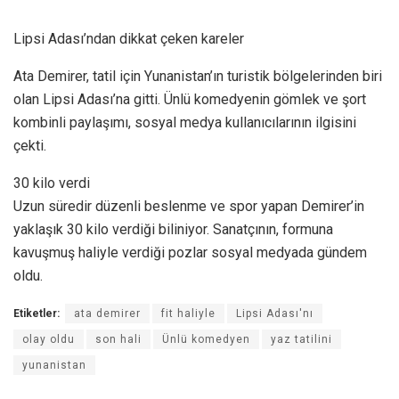
Lipsi Adası’ndan dikkat çeken kareler
Ata Demirer, tatil için Yunanistan’ın turistik bölgelerinden biri
olan Lipsi Adası’na gitti. Ünlü komedyenin gömlek ve şort
kombinli paylaşımı, sosyal medya kullanıcılarının ilgisini
çekti.
30 kilo verdi
Uzun süredir düzenli beslenme ve spor yapan Demirer’in
yaklaşık 30 kilo verdiği biliniyor. Sanatçının, formuna
kavuşmuş haliyle verdiği pozlar sosyal medyada gündem
oldu.
Etiketler:
ata demirer
fit haliyle
Lipsi Adası'nı
olay oldu
son hali
Ünlü komedyen
yaz tatilini
yunanistan