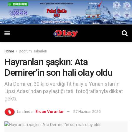
Home
Bodrum Haberleri
Hayranları şaşkın: Ata
Demirer’in son hali olay oldu
Ata Demirer, 30 kilo verdiği fit haliyle Yunanistan’ın
Lipsi Adası’ndan paylaştığı tatil fotoğraflarıyla dikkat
çekti.
tarafından
Ercan Vuranlar
27 Haziran 2025