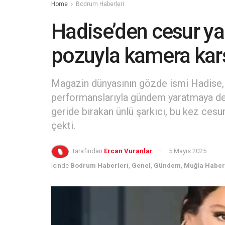
Home
Bodrum Haberleri
Hadise’den cesur yaz
pozuyla kamera karş
Magazin dünyasının gözde ismi Hadise,
performanslarıyla gündem yaratmaya dev
geride bırakan ünlü şarkıcı, bu kez cesu
çekti.
tarafından
Ercan Vuranlar
5 Mayıs 2025
içinde
Bodrum Haberleri
,
Genel
,
Gündem
,
Muğla Haber