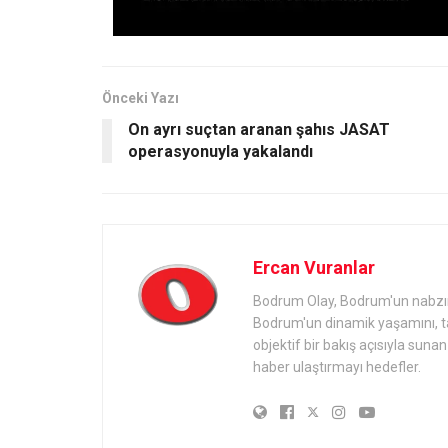
Önceki Yazı
On ayrı suçtan aranan şahıs JASAT
operasyonuyla yakalandı
Ercan Vuranlar
Bodrum Olay, Bodrum'un nabzını 
Bodrum'un dinamik yaşamını, tari
objektif bir bakış açısıyla sun
haber ulaştırmayı hedefler.