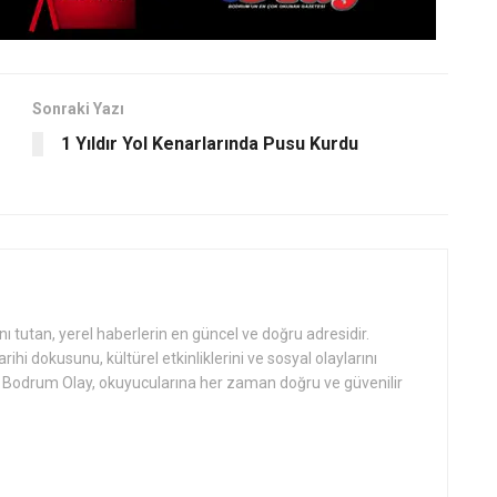
Sonraki Yazı
1 Yıldır Yol Kenarlarında Pusu Kurdu
tutan, yerel haberlerin en güncel ve doğru adresidir.
hi dokusunu, kültürel etkinliklerini ve sosyal olaylarını
an Bodrum Olay, okuyucularına her zaman doğru ve güvenilir