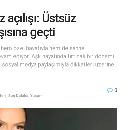
 açılışı: Üstsüz
ısına geçti
 hem özel hayatıyla hem de sahne
am ediyor. Aşk hayatında fırtınalı bir dönemi
r sosyal medya paylaşımıyla dikkatleri üzerine
0
leri
,
Son Dakika
,
Yaşam