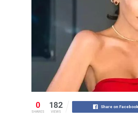
0
182
Share on Faceboo
SHARES
VIEWS