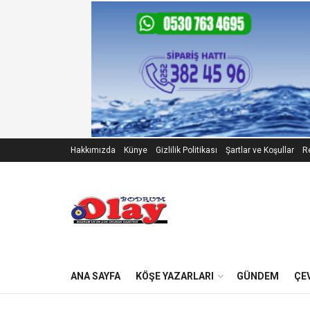
Hakkımızda
Künye
Gizlilik Politikası
Şartlar ve Koşullar
Re
ANA SAYFA
KÖŞE YAZARLARI
GÜNDEM
ÇE