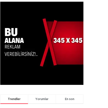
Trendler
Yorumlar
En son