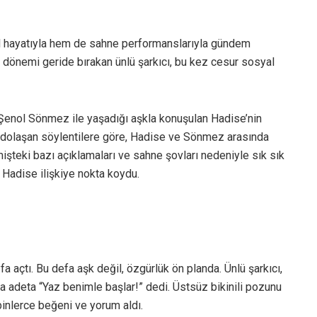
 hayatıyla hem de sahne performanslarıyla gündem
r dönemi geride bırakan ünlü şarkıcı, bu kez cesur sosyal
enol Sönmez ile yaşadığı aşkla konuşulan Hadise’nin
inde dolaşan söylentilere göre, Hadise ve Sönmez arasında
çmişteki bazı açıklamaları ve sahne şovları nedeniyle sık sık
, Hadise ilişkiye nokta koydu.
a açtı. Bu defa aşk değil, özgürlük ön planda. Ünlü şarkıcı,
 adeta “Yaz benimle başlar!” dedi. Üstsüz bikinili pozunu
binlerce beğeni ve yorum aldı.