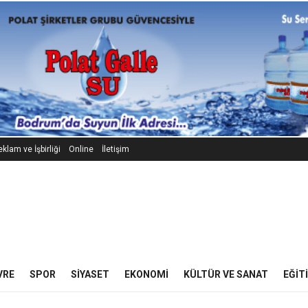
klam ve İşbirliği
Online
İletişim
VRE
SPOR
SIYASET
EKONOMI
KÜLTÜR VE SANAT
EĞIT