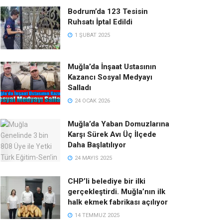
Bodrum’da 123 Tesisin
Ruhsatı İptal Edildi
1 ŞUBAT 2025
Muğla’da İnşaat Ustasının
Kazancı Sosyal Medyayı
Salladı
24 OCAK 2026
Muğla’da Yaban Domuzlarına
Karşı Sürek Avı Üç İlçede
Daha Başlatılıyor
24 MAYIS 2025
CHP’li belediye bir ilki
gerçekleştirdi. Muğla’nın ilk
halk ekmek fabrikası açılıyor
14 TEMMUZ 2025