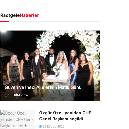
Rastgele
Haberler
Güven ve İneci Ailelerinin Mutlu Günü
11 EKIM 2024
Özgür Özel, yeniden CHP
Genel Başkanı seçildi
21 EYLÜL 2025