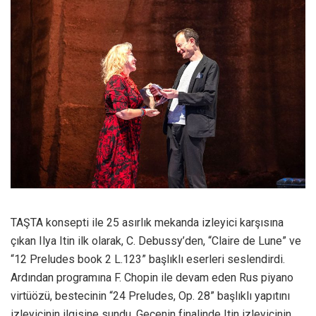
TAŞTA konsepti ile 25 asırlık mekanda izleyici karşısına
çıkan Ilya Itin ilk olarak, C. Debussy’den, “Claire de Lune” ve
“12 Preludes book 2 L.123” başlıklı eserleri seslendirdi.
Ardından programına F. Chopin ile devam eden Rus piyano
virtüözü, bestecinin “24 Preludes, Op. 28” başlıklı yapıtını
izleyicinin ilgisine sundu. Gecenin finalinde Itin izleyicinin