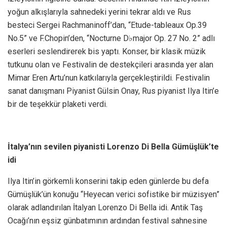
yoğun alkışlarıyla sahnedeki yerini tekrar aldı ve Rus
besteci Sergei Rachmaninoff’dan, “Etude-tableaux Op.39
No.5” ve F.Chopin’den, “Nocturne D♭major Op. 27 No. 2” adlı
eserleri seslendirerek bis yaptı. Konser, bir klasik müzik
tutkunu olan ve Festivalin de destekçileri arasında yer alan
Mimar Eren Artu’nun katkılarıyla gerçekleştirildi. Festivalin
sanat danışmanı Piyanist Gülsin Onay, Rus piyanist Ilya Itin’e
bir de teşekkür plaketi verdi.
İtalya’nın sevilen piyanisti Lorenzo Di Bella Gümüşlük’te
idi
Ilya Itin’in görkemli konserini takip eden günlerde bu defa
Gümüşlük’ün konuğu “Heyecan verici sofistike bir müzisyen”
olarak adlandırılan İtalyan Lorenzo Di Bella idi. Antik Taş
Ocağı’nın eşsiz günbatımının ardından festival sahnesine