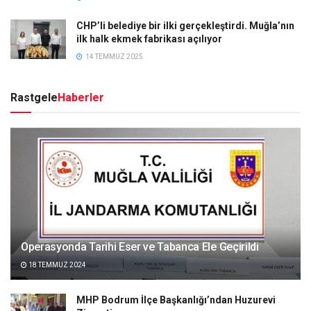
CHP’li belediye bir ilki gerçekleştirdi. Muğla’nın
ilk halk ekmek fabrikası açılıyor
14 TEMMUZ 2025
Rastgele
Haberler
Operasyonda Tarihi Eser ve Tabanca Ele Geçirildi
18 TEMMUZ 2024
MHP Bodrum İlçe Başkanlığı’ndan Huzurevi