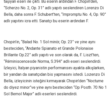
taşıyan eseri ile çıktı. Bu eserin ardından F. Chopin’den,
“Scherzo No. 2, Op. 31” adlı yapıtı seslendiren Lorenzo Di
Bella, daha sonra F. Schubert’ten, “Impromptu No. 4, Op. 90”
adlı yapıtını icra etti. Sanatçı bu eserin ardından F.
Chopin’in, “Balad No. 1 Sol minör, Op. 23” ve yine aynı
besteciden, “Andante Spianato et Grande Polonaise
Brillante Op.22” adlı yapıtı ve son olarak da, F. Liszt’ten,
“Réminiscencesde Norma, S.394” adlı eseri seslendirdi.
İzleyici, İtalyan piyanistin performansını ayakta alkışlarken,
bir yandan da sanatçıdan bis yapmasını istedi. Lozenzo Di
Bella, izleyicinin isteğini kırmayarak Chopin’den “Nocturne
do diyez minor”ve yine aynı besteciden “Op Posth. 70 No 1
Sol Bemol Major” adlı eserleri seslendirdi.