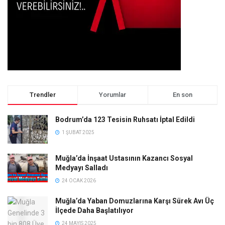
Trendler
Yorumlar
En son
Bodrum’da 123 Tesisin Ruhsatı İptal Edildi
1 ŞUBAT 2025
Muğla’da İnşaat Ustasının Kazancı Sosyal
Medyayı Salladı
24 OCAK 2026
Muğla’da Yaban Domuzlarına Karşı Sürek Avı Üç
İlçede Daha Başlatılıyor
24 MAYIS 2025