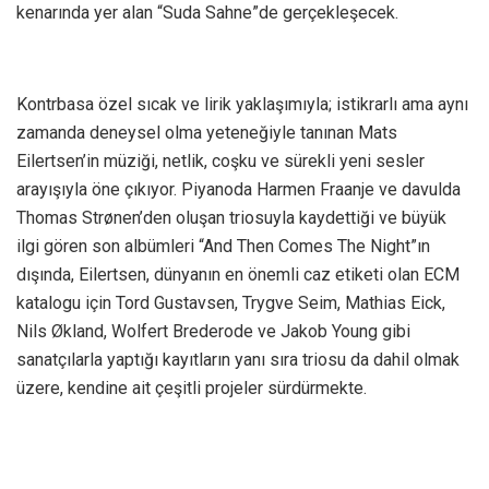
kenarında yer alan “Suda Sahne”de gerçekleşecek.
Kontrbasa özel sıcak ve lirik yaklaşımıyla; istikrarlı ama aynı
zamanda deneysel olma yeteneğiyle tanınan Mats
Eilertsen’in müziği, netlik, coşku ve sürekli yeni sesler
arayışıyla öne çıkıyor. Piyanoda Harmen Fraanje ve davulda
Thomas Strønen’den oluşan triosuyla kaydettiği ve büyük
ilgi gören son albümleri “And Then Comes The Night”ın
dışında, Eilertsen, dünyanın en önemli caz etiketi olan ECM
katalogu için Tord Gustavsen, Trygve Seim, Mathias Eick,
Nils Økland, Wolfert Brederode ve Jakob Young gibi
sanatçılarla yaptığı kayıtların yanı sıra triosu da dahil olmak
üzere, kendine ait çeşitli projeler sürdürmekte.