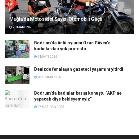
Muğla’da Motosiklet Sayısı Otomobili Geçti
20 MART 2025
Bodrum’da ünlü oyuncu Ozan Güven’e
kadınlardan şok protesto
1 MAYIS 2026
Denizde fenalaşan gazeteci yaşamını yitirdi
28 TEMMUZ 2025
Bodrum’da kadınlar barışı konuştu “AKP ne
yapacak diye bekleyemeyiz”
27 HAZIRAN 2025