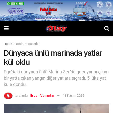
Home
Bodrum Haberleri
Dünyaca ünlü marinada yatlar
kül oldu
Ege’deki dünyaca ünlü Marina Zea’da geceyarısı çıkan
bir yatta çıkan yangın diğer yatlara sıçradı. 5 lüks yat
küle döndü.
tarafından
Ercan Vuranlar
13 Kasım 2025