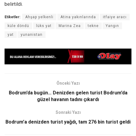
belirtildi.
Etiketler:
Ahşap yelkenli
Atina yakınlarında
itfaiye aracı
küle döndü
lüks yat
Marina Zea
tekne
Yangın
yat
yunanistan
Önceki Yazı
Bodrum’da bugün… Denizden gelen turist Bodrum’da
güzel havanın tadını çıkardı
Sonraki Yazı
Bodrum’a denizden turist yağdı, tam 276 bin turist geldi