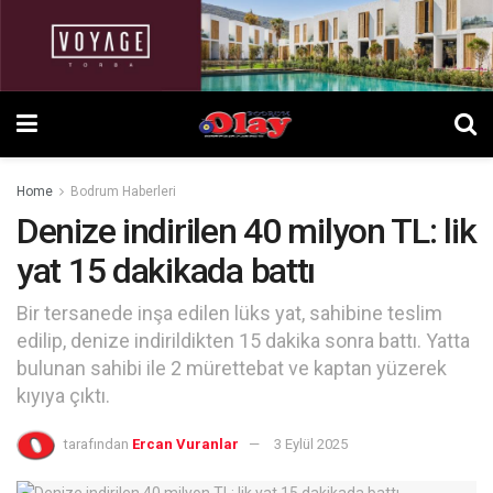
Home
Bodrum Haberleri
Denize indirilen 40 milyon TL: lik
yat 15 dakikada battı
Bir tersanede inşa edilen lüks yat, sahibine teslim
edilip, denize indirildikten 15 dakika sonra battı. Yatta
bulunan sahibi ile 2 mürettebat ve kaptan yüzerek
kıyıya çıktı.
tarafından
Ercan Vuranlar
3 Eylül 2025