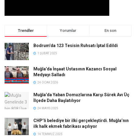
Trendler
Yorumlar
En son
Bodrum’da 123 Tesisin Ruhsatı İptal Edildi
1 ŞUBAT 2025
Muğla’da İnşaat Ustasının Kazancı Sosyal
Medyayı Salladı
24 OCAK 2026
Muğla’da Yaban Domuzlarına Karşı Sürek Avı Üç
İlçede Daha Başlatılıyor
24 MAYIS 2025
CHP’li belediye bir ilki gerçekleştirdi. Muğla’nın
ilk halk ekmek fabrikası açılıyor
14 TEMMUZ 2025