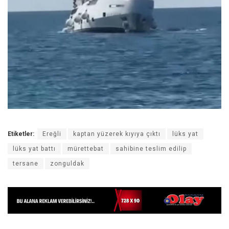
Etiketler:
Ereğli
kaptan yüzerek kıyıya çıktı
lüks yat
lüks yat battı
mürettebat
sahibine teslim edilip
tersane
zonguldak