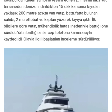
İstanbul’dan gelen sahibine teslim edilen D.T. isimli lüks yat,
tersaneden denize indirildikten 15 dakika sonra kıyıdan
yaklaşık 200 metre açıkta yan yatıp, battı.Yatta bulunan
sahibi, 2 mürettebat ve kaptan yüzerek kıyıya çıktı. İlk
bilgilere göre yatın, mühendislik hatası nedeniyle battığı öne
sürüldü.Yatın battığı anlar cep telefonu kamerasıyla
kaydedildi. Olayla ilgili başlatılan inceleme sürdürülüyor.