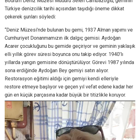
Bodrum Deniz Müzesi Müdürü Selen Cambazoğlu, geminin
Türkiye denizcilik tarihi açısından taşıdığı öneme dikkat
çekerek şunları söyledi:
“Deniz Müzesi’nde bulunan bu gemi, 1937 Alman yapımı ve
Cumhuriyet Donanmamızın ilk dalgıç gemisi. Aydoğan
Acarer çocukluğunu bu gemide geçiriyor ve geminin yaklaşık
elli yıllık görev süresi boyunca onu takip ediyor. 1940’lı
yıllarda yangın gemisine dönüştürülüyor. Görevi 1987 yılında
sona erdiğinde Aydoğan Bey gemiyi satın alıyor.
Restorasyon eğitimi aldığı için gemiyi kendi elleriyle
restore etmeye başlıyor ve geçen yıl vefat edene kadar her
gün en küçük parçasına kadar büyük bir titizlikle koruyor.