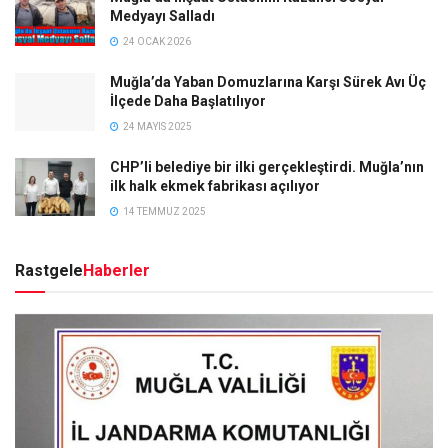
Medyayı Salladı
24 OCAK 2026
Muğla’da Yaban Domuzlarına Karşı Sürek Avı Üç
İlçede Daha Başlatılıyor
24 MAYIS 2025
CHP’li belediye bir ilki gerçekleştirdi. Muğla’nın
ilk halk ekmek fabrikası açılıyor
14 TEMMUZ 2025
Rastgele
Haberler