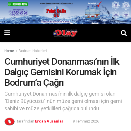
Home
Bodrum Haberleri
Cumhuriyet Donanması’nın İlk
Dalgıç Gemisini Korumak İçin
Bodrum’a Çağrı
Cumhuriyet Donanması’nın ilk dalgıç gemisi olan
"Deniz Büyücüsü" nün müze gemi olması için gemi
sahibi ve müze yetkilileri çağrıda bulundu.
tarafından
Ercan Vuranlar
9 Temmuz 2026