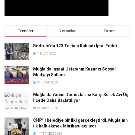
Trendler
Yorumlar
En son
Bodrum’da 123 Tesisin Ruhsatı İptal Edildi
1 ŞUBAT 2025
Muğla’da İnşaat Ustasının Kazancı Sosyal
Medyayı Salladı
24 OCAK 2026
Muğla’da Yaban Domuzlarına Karşı Sürek Avı Üç
İlçede Daha Başlatılıyor
24 MAYIS 2025
CHP’li belediye bir ilki gerçekleştirdi. Muğla’nın
ilk halk ekmek fabrikası açılıyor
14 TEMMUZ 2025