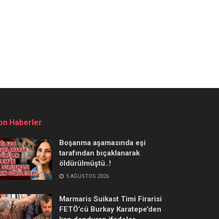
on Haberler
Boşanma aşamasında eşi
tarafından bıçaklanarak
öldürülmüştü..!
5 AĞUSTOS 2026
Marmaris Suikast Timi Firarisi
FETÖ’cü Burkay Karatepe’den