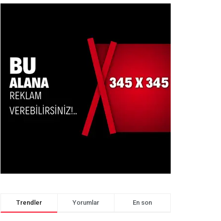
Trendler
Yorumlar
En son