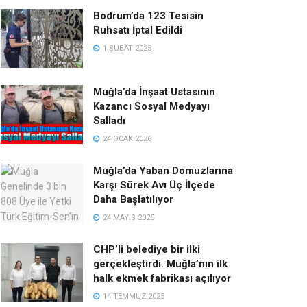
Bodrum’da 123 Tesisin
Ruhsatı İptal Edildi
1 ŞUBAT 2025
Muğla’da İnşaat Ustasının
Kazancı Sosyal Medyayı
Salladı
24 OCAK 2026
Muğla’da Yaban Domuzlarına
Karşı Sürek Avı Üç İlçede
Daha Başlatılıyor
24 MAYIS 2025
CHP’li belediye bir ilki
gerçekleştirdi. Muğla’nın ilk
halk ekmek fabrikası açılıyor
14 TEMMUZ 2025