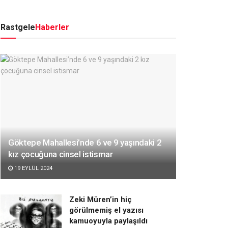
Rastgele
Haberler
Göktepe Mahallesi’nde 6 ve 9 yaşındaki 2
kız çocuğuna cinsel istismar
19 EYLÜL 2024
Zeki Müren’in hiç
görülmemiş el yazısı
kamuoyuyla paylaşıldı