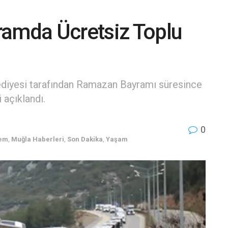
ramda Ücretsiz Toplu
diyesi tarafından Ramazan Bayramı süresince
 açıklandı.
0
em
,
Muğla Haberleri
,
Son Dakika
,
Yaşam