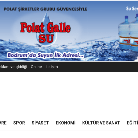
klam ve İşbirliği
Online
İletişim
VRE
SPOR
SIYASET
EKONOMI
KÜLTÜR VE SANAT
EĞIT