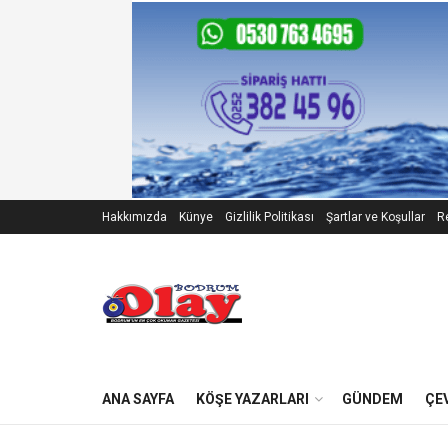
Hakkımızda
Künye
Gizlilik Politikası
Şartlar ve Koşullar
Re
ANA SAYFA
KÖŞE YAZARLARI
GÜNDEM
ÇE