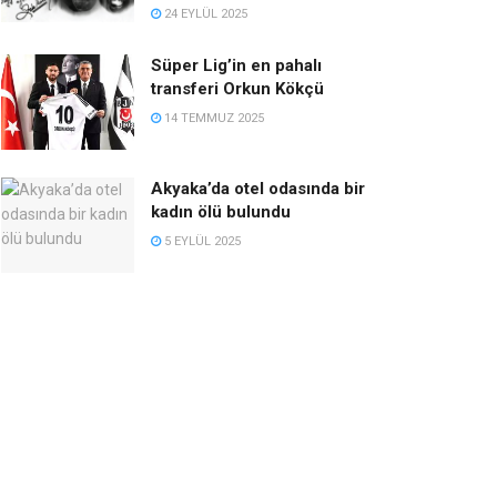
24 EYLÜL 2025
Süper Lig’in en pahalı
transferi Orkun Kökçü
14 TEMMUZ 2025
Akyaka’da otel odasında bir
kadın ölü bulundu
5 EYLÜL 2025