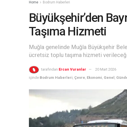
Home
Bodrum Haberleri
Büyükşehir’den Bay
Taşıma Hizmeti
Muğla genelinde Muğla Büyükşehir Bele
ücretsiz toplu taşıma hizmeti verileceği
tarafından
Ercan Vuranlar
20 Mart 2026
içinde
Bodrum Haberleri
,
Çevre
,
Ekonomi
,
Genel
,
Günd