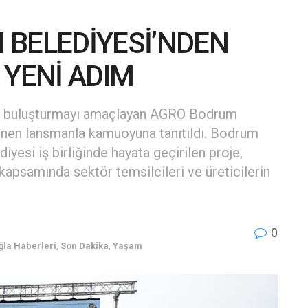
 BELEDİYESİ’NDEN
 YENİ ADIM
le buluşturmayı amaçlayan AGRO Bodrum
enen lansmanla kamuoyuna tanıtıldı. Bodrum
esi iş birliğinde hayata geçirilen proje,
kapsamında sektör temsilcileri ve üreticilerin
0
la Haberleri
,
Son Dakika
,
Yaşam