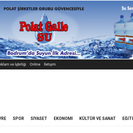
klam ve İşbirliği
Online
İletişim
VRE
SPOR
SIYASET
EKONOMI
KÜLTÜR VE SANAT
EĞIT