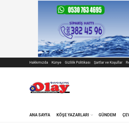
Hakkımızda
Künye
Gizlilik Politikası
Şartlar ve Koşullar
Re
ANA SAYFA
KÖŞE YAZARLARI
GÜNDEM
ÇE