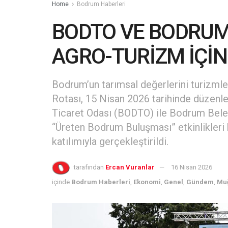
Home
Bodrum Haberleri
BODTO VE BODRUM
AGRO-TURİZM İÇİN
Bodrum’un tarımsal değerlerini turizm
Rotası, 15 Nisan 2026 tarihinde düzenl
Ticaret Odası (BODTO) ile Bodrum Belediy
“Üreten Bodrum Buluşması” etkinlikleri 
katılımıyla gerçekleştirildi.
tarafından
Ercan Vuranlar
16 Nisan 2026
içinde
Bodrum Haberleri
,
Ekonomi
,
Genel
,
Gündem
,
Muğ