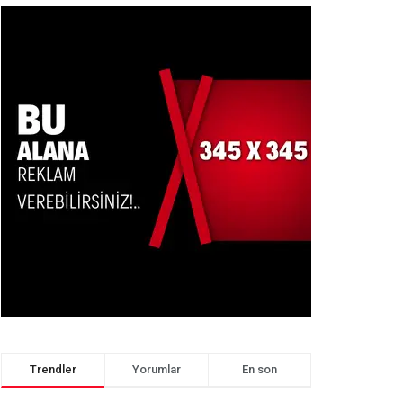
Trendler
Yorumlar
En son