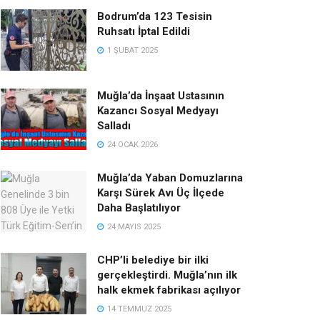
Bodrum’da 123 Tesisin
Ruhsatı İptal Edildi
1 ŞUBAT 2025
Muğla’da İnşaat Ustasının
Kazancı Sosyal Medyayı
Salladı
24 OCAK 2026
Muğla’da Yaban Domuzlarına
Karşı Sürek Avı Üç İlçede
Daha Başlatılıyor
24 MAYIS 2025
CHP’li belediye bir ilki
gerçekleştirdi. Muğla’nın ilk
halk ekmek fabrikası açılıyor
14 TEMMUZ 2025