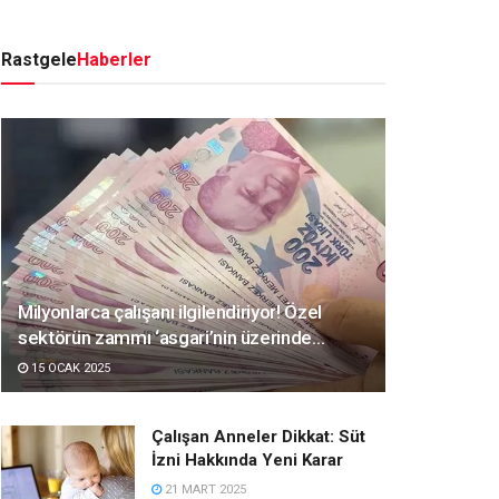
Rastgele
Haberler
Milyonlarca çalışanı ilgilendiriyor! Özel
sektörün zammı ‘asgari’nin üzerinde…
15 OCAK 2025
Çalışan Anneler Dikkat: Süt
İzni Hakkında Yeni Karar
21 MART 2025