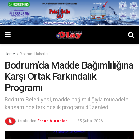
Home
Bodrum Haberleri
Bodrum’da Madde Bağımlılığına
Karşı Ortak Farkındalık
Programı
Bodrum Belediyesi, madde bağımlılığıyla mücadele
kapsamında farkındalık programı düzenledi.
tarafından
Ercan Vuranlar
25 Şubat 2026