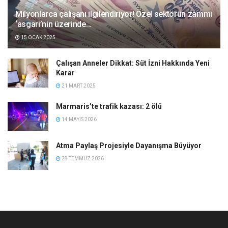
Milyonlarca çalışanı ilgilendiriyor! Özel sektörün zammı
‘asgari’nin üzerinde…
15 OCAK 2025
Çalışan Anneler Dikkat: Süt İzni Hakkında Yeni
Karar
21 MART 2025
Marmaris’te trafik kazası: 2 ölü
14 MAYIS 2026
Atma Paylaş Projesiyle Dayanışma Büyüyor
28 TEMMUZ 2026