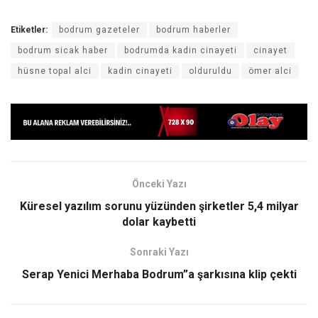
Etiketler:
bodrum gazeteler
bodrum haberler
bodrum sicak haber
bodrumda kadin cinayeti
cinayet
hüsne topal alci
kadin cinayeti
olduruldu
ömer alci
Önceki Yazı
Küresel yazılım sorunu yüzünden şirketler 5,4 milyar
dolar kaybetti
Sonraki Yazı
Serap Yenici Merhaba Bodrum”a şarkısına klip çekti