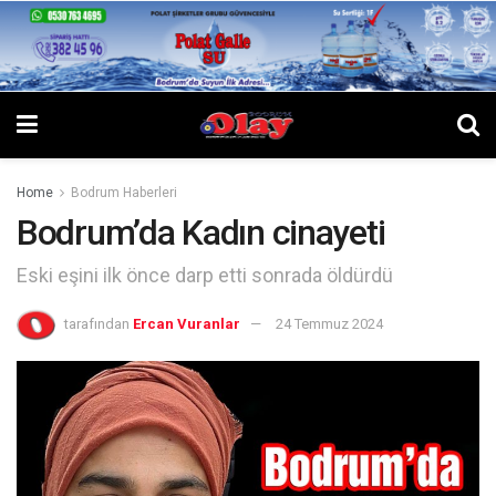
Home
Bodrum Haberleri
Bodrum’da Kadın cinayeti
Eski eşini ilk önce darp etti sonrada öldürdü
tarafından
Ercan Vuranlar
24 Temmuz 2024