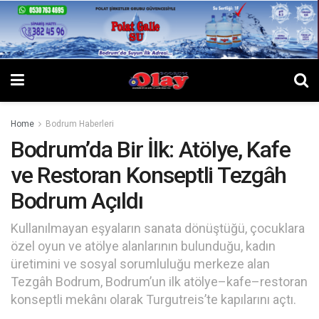
Home
Bodrum Haberleri
Bodrum’da Bir İlk: Atölye, Kafe
ve Restoran Konseptli Tezgâh
Bodrum Açıldı
Kullanılmayan eşyaların sanata dönüştüğü, çocuklara
özel oyun ve atölye alanlarının bulunduğu, kadın
üretimini ve sosyal sorumluluğu merkeze alan
Tezgâh Bodrum, Bodrum’un ilk atölye–kafe–restoran
konseptli mekânı olarak Turgutreis’te kapılarını açtı.