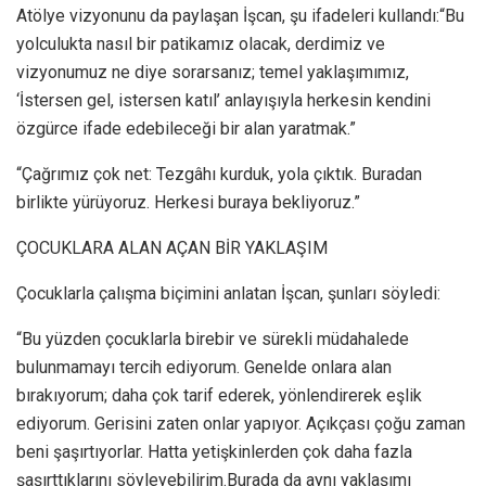
Atölye vizyonunu da paylaşan İşcan, şu ifadeleri kullandı:“Bu
yolculukta nasıl bir patikamız olacak, derdimiz ve
vizyonumuz ne diye sorarsanız; temel yaklaşımımız,
‘İstersen gel, istersen katıl’ anlayışıyla herkesin kendini
özgürce ifade edebileceği bir alan yaratmak.”
“Çağrımız çok net: Tezgâhı kurduk, yola çıktık. Buradan
birlikte yürüyoruz. Herkesi buraya bekliyoruz.”
ÇOCUKLARA ALAN AÇAN BİR YAKLAŞIM
Çocuklarla çalışma biçimini anlatan İşcan, şunları söyledi:
“Bu yüzden çocuklarla birebir ve sürekli müdahalede
bulunmamayı tercih ediyorum. Genelde onlara alan
bırakıyorum; daha çok tarif ederek, yönlendirerek eşlik
ediyorum. Gerisini zaten onlar yapıyor. Açıkçası çoğu zaman
beni şaşırtıyorlar. Hatta yetişkinlerden çok daha fazla
şaşırttıklarını söyleyebilirim.Burada da aynı yaklaşımı