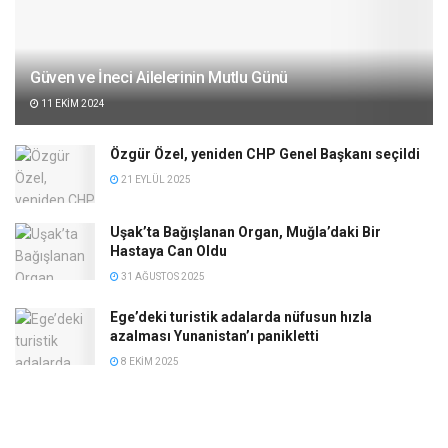
Güven ve İneci Ailelerinin Mutlu Günü
11 EKIM 2024
Özgür Özel, yeniden CHP Genel Başkanı seçildi
21 EYLÜL 2025
Uşak’ta Bağışlanan Organ, Muğla’daki Bir
Hastaya Can Oldu
31 AĞUSTOS 2025
Ege’deki turistik adalarda nüfusun hızla
azalması Yunanistan’ı panikletti
8 EKIM 2025