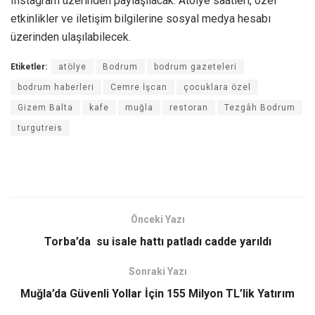
Instagram üzerinden paylaşılacak. Atölye saatleri, özel
etkinlikler ve iletişim bilgilerine sosyal medya hesabı
üzerinden ulaşılabilecek.
Etiketler:
atölye
Bodrum
bodrum gazeteleri
bodrum haberleri
Cemre İşcan
çocuklara özel
Gizem Balta
kafe
muğla
restoran
Tezgâh Bodrum
turgutreis
Önceki Yazı
Torba’da su isale hattı patladı cadde yarıldı
Sonraki Yazı
Muğla’da Güvenli Yollar İçin 155 Milyon TL’lik Yatırım