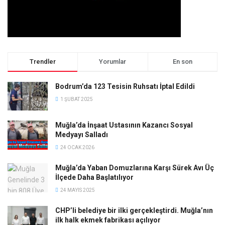
Trendler
Yorumlar
En son
Bodrum’da 123 Tesisin Ruhsatı İptal Edildi
1 ŞUBAT 2025
Muğla’da İnşaat Ustasının Kazancı Sosyal
Medyayı Salladı
24 OCAK 2026
Muğla’da Yaban Domuzlarına Karşı Sürek Avı Üç
İlçede Daha Başlatılıyor
24 MAYIS 2025
CHP’li belediye bir ilki gerçekleştirdi. Muğla’nın
ilk halk ekmek fabrikası açılıyor