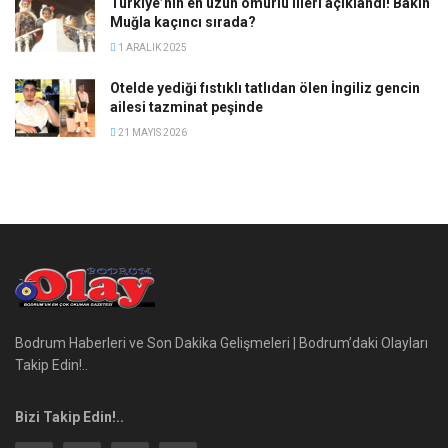
Türkiye’nin en uzun ömürlü illeri açıklandı! Bakın
Muğla kaçıncı sırada?
1 ARALIK 2025
Otelde yediği fıstıklı tatlıdan ölen İngiliz gencin
ailesi tazminat peşinde
21 MAYIS 2026
Bodrum Haberleri ve Son Dakika Gelişmeleri | Bodrum’daki Olayları
Takip Edin!..
Bizi Takip Edin!..