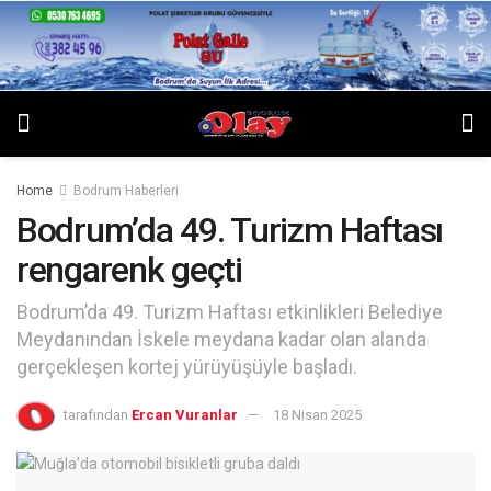
Home
Bodrum Haberleri
Bodrum’da 49. Turizm Haftası
rengarenk geçti
Bodrum’da 49. Turizm Haftası etkinlikleri Belediye
Meydanından İskele meydana kadar olan alanda
gerçekleşen kortej yürüyüşüyle başladı.
tarafından
Ercan Vuranlar
18 Nisan 2025