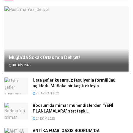
Muğla’da Sokak Ortasında Dehşet!
30 EKIM 2025
Usta şefler kusursuz fasulyenin formülünü
açıkladı. Mutlaka bir kaşık ekleyin…
7 HAZIRAN 2025
Bodrum’da mimar mühendislerden “YENİ
PLANLAMALARA” sert tepki…
24 EKIM 2025
ANTİKA FUARI OASIS BODRUM’DA