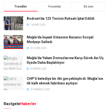
Trendler
Yorumlar
En son
Bodrum’da 123 Tesisin Ruhsatı İptal Edildi
1 ŞUBAT 2025
Muğla’da İnşaat Ustasının Kazancı Sosyal
Medyayı Salladı
24 OCAK 2026
Muğla’da Yaban Domuzlarına Karşı Sürek Avı Üç
İlçede Daha Başlatılıyor
24 MAYIS 2025
CHP’li belediye bir ilki gerçekleştirdi. Muğla’nın
ilk halk ekmek fabrikası açılıyor
14 TEMMUZ 2025
Rastgele
Haberler