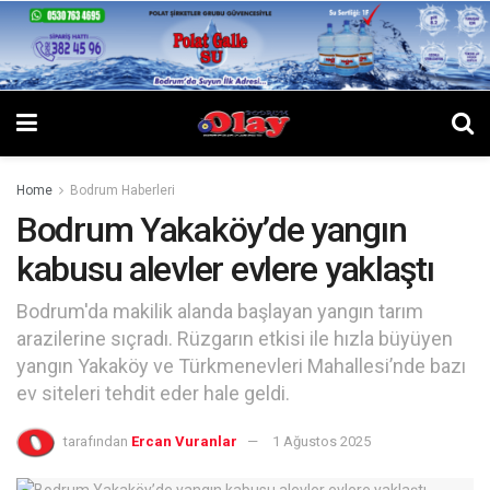
Home
Bodrum Haberleri
Bodrum Yakaköy’de yangın
kabusu alevler evlere yaklaştı
Bodrum'da makilik alanda başlayan yangın tarım
arazilerine sıçradı. Rüzgarın etkisi ile hızla büyüyen
yangın Yakaköy ve Türkmenevleri Mahallesi’nde bazı
ev siteleri tehdit eder hale geldi.
tarafından
Ercan Vuranlar
1 Ağustos 2025