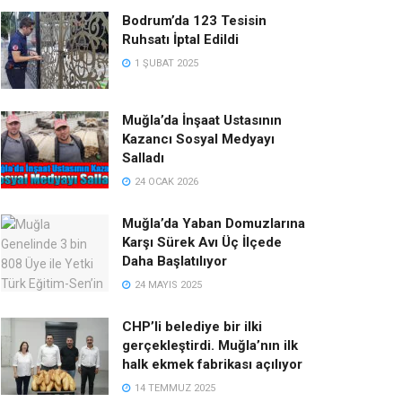
Bodrum’da 123 Tesisin
Ruhsatı İptal Edildi
1 ŞUBAT 2025
Muğla’da İnşaat Ustasının
Kazancı Sosyal Medyayı
Salladı
24 OCAK 2026
Muğla’da Yaban Domuzlarına
Karşı Sürek Avı Üç İlçede
Daha Başlatılıyor
24 MAYIS 2025
CHP’li belediye bir ilki
gerçekleştirdi. Muğla’nın ilk
halk ekmek fabrikası açılıyor
14 TEMMUZ 2025