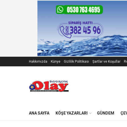
Hakkımızda
Künye
Gizlilik Politikası
Şartlar ve Koşullar
Re
ANA SAYFA
KÖŞE YAZARLARI
GÜNDEM
ÇE