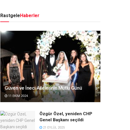
Rastgele
Haberler
Güven ve İneci Ailelerinin Mutlu Günü
11 EKIM 2024
Özgür Özel, yeniden CHP
Genel Başkanı seçildi
21 EYLÜL 2025