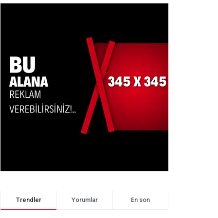
Trendler
Yorumlar
En son