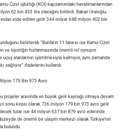
Kamu-Özel işbirliği (KÖİ) kapsamındaki havalimanlarından
lyon 62 bin 433 lira olacağını bildirdi. Bakan Uraloğlu,
larından elde edilen gelir 344 milyar 648 milyon 402 bin
ulunduğunu belirterek “Bunların 11 tanesi ise Kamu-Özel
etin ve lojistiğin hızlanmasında önemli rol oynuyor.
e uçuş alanlarının işletilmesiyle kalmıyor, aynı zamanda
 sağlıyor” ifadelerini kullandı.
 Milyon 179 Bin 973 Avro
 bu projeler arasında en büyük gelir kaynağı olmaya devam
yıl sonu kirası olarak 736 milyon 179 bin 973 avro gelir
ilecek tutar ise 44 milyon 637 bin 879 avro ederinde.
 düzeyde de önemli bir ulaşım merkezi olarak Türkiye’nin
da bulundu.