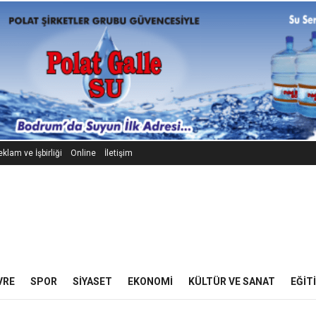
klam ve İşbirliği
Online
İletişim
VRE
SPOR
SIYASET
EKONOMI
KÜLTÜR VE SANAT
EĞIT