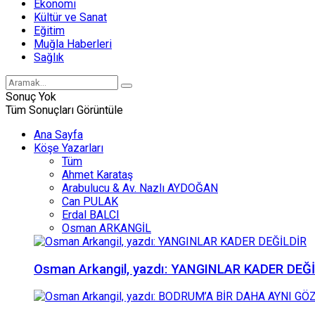
Ekonomi
Kültür ve Sanat
Eğitim
Muğla Haberleri
Sağlık
Sonuç Yok
Tüm Sonuçları Görüntüle
Ana Sayfa
Köşe Yazarları
Tüm
Ahmet Karataş
Arabulucu & Av. Nazlı AYDOĞAN
Can PULAK
Erdal BALCI
Osman ARKANGİL
Osman Arkangil, yazdı: YANGINLAR KADER DEĞ