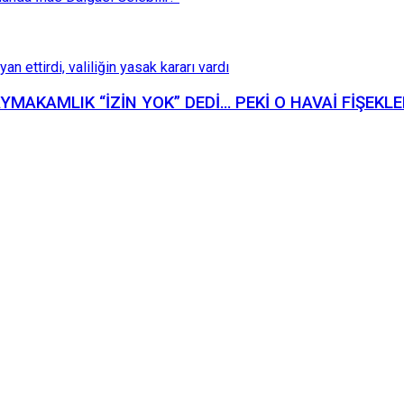
KAYMAKAMLIK “İZİN YOK” DEDİ… PEKİ O HAVAİ FİŞEKL