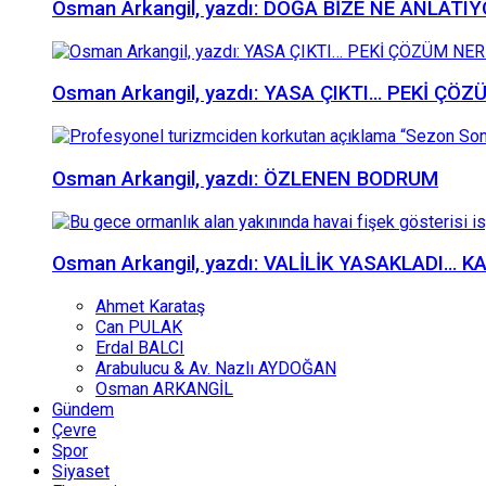
Osman Arkangil, yazdı: DOĞA BİZE NE ANLATI
Osman Arkangil, yazdı: YASA ÇIKTI… PEKİ ÇÖ
Osman Arkangil, yazdı: ÖZLENEN BODRUM
Osman Arkangil, yazdı: VALİLİK YASAKLADI… 
Ahmet Karataş
Can PULAK
Erdal BALCI
Arabulucu & Av. Nazlı AYDOĞAN
Osman ARKANGİL
Gündem
Çevre
Spor
Siyaset