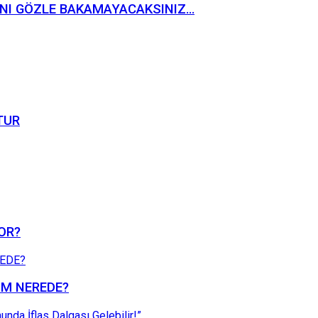
 AYNI GÖZLE BAKAMAYACAKSINIZ…
TUR
YOR?
ZÜM NEREDE?