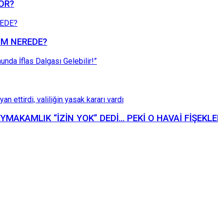
YOR?
ZÜM NEREDE?
KAYMAKAMLIK “İZİN YOK” DEDİ… PEKİ O HAVAİ FİŞEKL