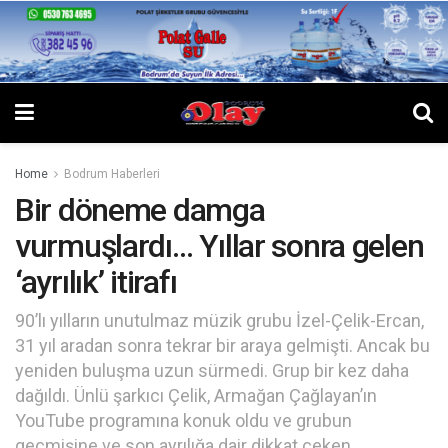
Home
Bodrum Haberleri
Bir döneme damga
vurmuşlardı… Yıllar sonra gelen
‘ayrılık’ itirafı
90’lı yılların unutulmaz müzik grubu İzel-Çelik-Ercan,
31 yıl aradan sonra tekrar bir araya gelmişti. Ancak bu
yeniden buluşma uzun sürmedi. Grup bir kez daha
dağıldı. Ünlü şarkıcı Çelik, Armağan Çağlayan’ın
YouTube programına konuk oldu ve grubun
geçmişine ve son ayrılığa dair dikkat çeken