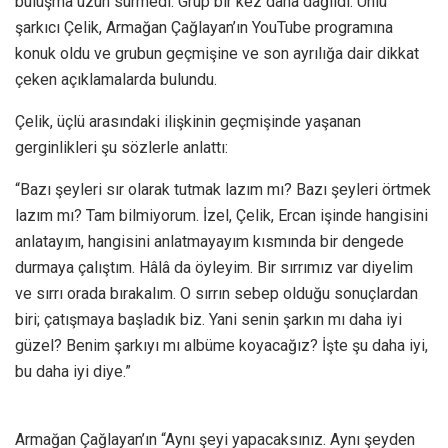
buluşma uzun sürmedi. Grup bir kez daha dağıldı. Ünlü
şarkıcı Çelik, Armağan Çağlayan’ın YouTube programına
konuk oldu ve grubun geçmişine ve son ayrılığa dair dikkat
çeken açıklamalarda bulundu.
Çelik, üçlü arasındaki ilişkinin geçmişinde yaşanan
gerginlikleri şu sözlerle anlattı:
“Bazı şeyleri sır olarak tutmak lazım mı? Bazı şeyleri örtmek
lazım mı? Tam bilmiyorum. İzel, Çelik, Ercan işinde hangisini
anlatayım, hangisini anlatmayayım kısmında bir dengede
durmaya çalıştım. Hâlâ da öyleyim. Bir sırrımız var diyelim
ve sırrı orada bırakalım. O sırrın sebep olduğu sonuçlardan
biri; çatışmaya başladık biz. Yani senin şarkın mı daha iyi
güzel? Benim şarkıyı mı albüme koyacağız? İşte şu daha iyi,
bu daha iyi diye.”
Armağan Çağlayan’ın “Aynı şeyi yapacaksınız. Aynı şeyden