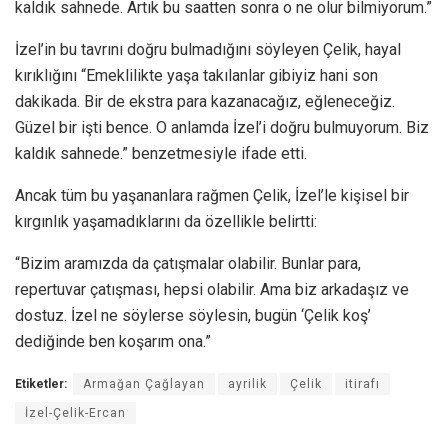
kaldık sahnede. Artık bu saatten sonra o ne olur bilmiyorum.”
İzel’in bu tavrını doğru bulmadığını söyleyen Çelik, hayal
kırıklığını “Emeklilikte yaşa takılanlar gibiyiz hani son
dakikada. Bir de ekstra para kazanacağız, eğleneceğiz.
Güzel bir işti bence. O anlamda İzel’i doğru bulmuyorum. Biz
kaldık sahnede.” benzetmesiyle ifade etti.
Ancak tüm bu yaşananlara rağmen Çelik, İzel’le kişisel bir
kırgınlık yaşamadıklarını da özellikle belirtti:
“Bizim aramızda da çatışmalar olabilir. Bunlar para,
repertuvar çatışması, hepsi olabilir. Ama biz arkadaşız ve
dostuz. İzel ne söylerse söylesin, bugün ‘Çelik koş’
dediğinde ben koşarım ona.”
Etiketler:
Armağan Çağlayan
ayrilik
Çelik
itirafı
İzel-Çelik-Ercan