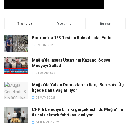
Trendler
Yorumlar
En son
Bodrum’da 123 Tesisin Ruhsatı İptal Edildi
1 ŞUBAT 2025
Muğla’da İnşaat Ustasının Kazancı Sosyal
Medyayı Salladı
24 OCAK 2026
Muğla’da Yaban Domuzlarına Karşı Sürek Avı Üç
İlçede Daha Başlatılıyor
24 MAYIS 2025
CHP’li belediye bir ilki gerçekleştirdi. Muğla’nın
ilk halk ekmek fabrikası açılıyor
14 TEMMUZ 2025