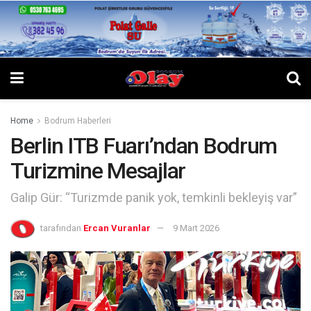
Home
Bodrum Haberleri
Berlin ITB Fuarı’ndan Bodrum
Turizmine Mesajlar
Galip Gür: “Turizmde panik yok, temkinli bekleyiş var”
tarafından
Ercan Vuranlar
9 Mart 2026