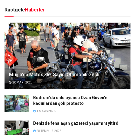
Rastgele
Haberler
Muğla’da Motosiklet Sayısı Otomobili Geçti
20 MART 2025
Bodrum’da ünlü oyuncu Ozan Güven’e
kadınlardan şok protesto
1 MAYIS 2026
Denizde fenalaşan gazeteci yaşamını yitirdi
28 TEMMUZ 2025