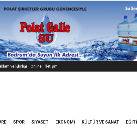
klam ve İşbirliği
Online
İletişim
VRE
SPOR
SIYASET
EKONOMI
KÜLTÜR VE SANAT
EĞIT