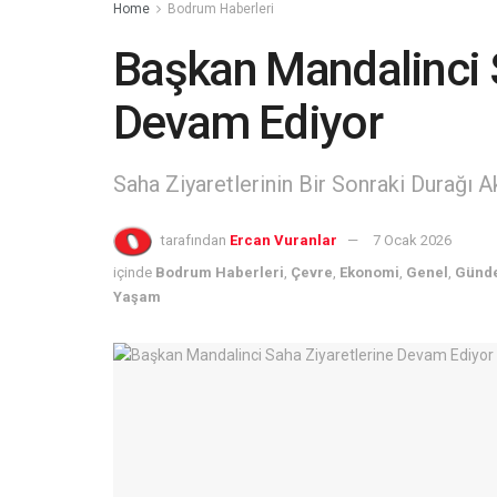
Home
Bodrum Haberleri
Başkan Mandalinci S
Devam Ediyor
Saha Ziyaretlerinin Bir Sonraki Durağı 
tarafından
Ercan Vuranlar
7 Ocak 2026
içinde
Bodrum Haberleri
,
Çevre
,
Ekonomi
,
Genel
,
Günd
Yaşam