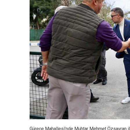
Gürece Mahallesi’nde Muhtar Mehmet Özsavran il