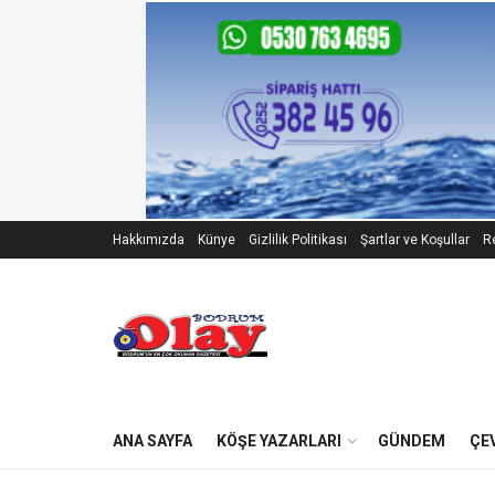
Hakkımızda
Künye
Gizlilik Politikası
Şartlar ve Koşullar
Re
ANA SAYFA
KÖŞE YAZARLARI
GÜNDEM
ÇE