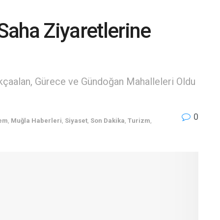
aha Ziyaretlerine
Akçaalan, Gürece ve Gündoğan Mahalleleri Oldu
0
em
,
Muğla Haberleri
,
Siyaset
,
Son Dakika
,
Turizm
,