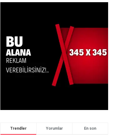
Trendler
Yorumlar
En son