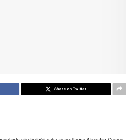
Share on Twitter
enelinde sürdürdüğü saha ziyaretlerine Akçaalan, Gürece