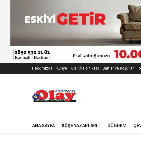
Hakkımızda
Künye
Gizlilik Politikası
Şartlar ve Koşullar
Re
ANA SAYFA
KÖŞE YAZARLARI
GÜNDEM
ÇE