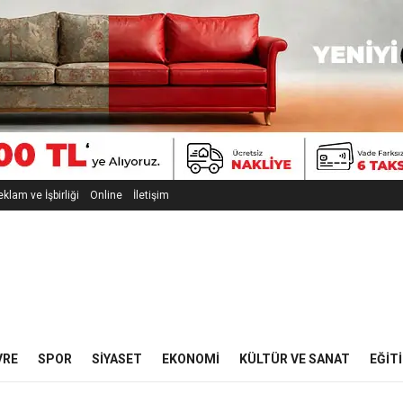
klam ve İşbirliği
Online
İletişim
VRE
SPOR
SIYASET
EKONOMI
KÜLTÜR VE SANAT
EĞIT