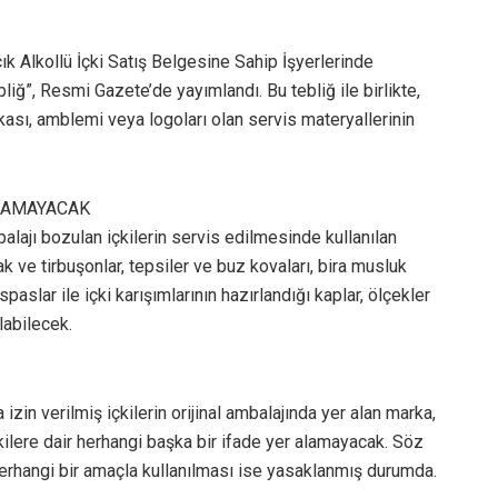
ık Alkollü İçki Satış Belgesine Sahip İşyerlerinde
ğ”, Resmi Gazete’de yayımlandı. Bu tebliğ ile birlikte,
rkası, amblemi veya logoları olan servis materyallerinin
NIAMAYACAK
alajı bozulan içkilerin servis edilmesinde kullanılan
k ve tirbuşonlar, tepsiler ve buz kovaları, bira musluk
aslar ile içki karışımlarının hazırlandığı kaplar, ölçekler
ılabilecek.
zin verilmiş içkilerin orijinal ambalajında yer alan marka,
kilere dair herhangi başka bir ifade yer alamayacak. Söz
herhangi bir amaçla kullanılması ise yasaklanmış durumda.