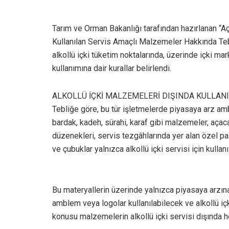
Tarım ve Orman Bakanlığı tarafından hazırlanan “Aç
Kullanılan Servis Amaçlı Malzemeler Hakkında Tebli
alkollü içki tüketim noktalarında, üzerinde içki ma
kullanımına dair kurallar belirlendi.
ALKOLLÜ İÇKİ MALZEMELERİ DIŞINDA KULLA
Tebliğe göre, bu tür işletmelerde piyasaya arz amb
bardak, kadeh, sürahi, karaf gibi malzemeler, açaca
düzenekleri, servis tezgâhlarında yer alan özel pasp
ve çubuklar yalnızca alkollü içki servisi için kullan
Bu materyallerin üzerinde yalnızca piyasaya arzına i
amblem veya logolar kullanılabilecek ve alkollü iç
konusu malzemelerin alkollü içki servisi dışında 