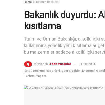
Home
Bodrum Haberleri
Bakanlık duyurdu: A
kısıtlama
Tarım ve Orman Bakanlığı, alkollü içki 
kullanımına yönelik yeni kısıtlamalar ge
bu malzemeler sadece alkollü içki servisi
tarafından
Ercan Vuranlar
9 Ekim 2024
içinde
Bodrum Haberleri
,
Çevre
,
Eğitim
,
Ekonomi
,
Genel
Turizm
,
Yaşam