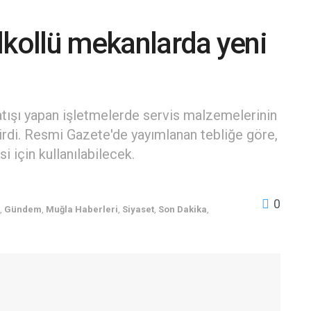
lkollü mekanlarda yeni
satışı yapan işletmelerde servis malzemelerinin
tirdi. Resmi Gazete'de yayımlanan tebliğe göre,
 için kullanılabilecek.
0
,
Gündem
,
Muğla Haberleri
,
Siyaset
,
Son Dakika
,